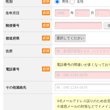
性別
必須
男性
女性
年
月
生年月日
必須
郵便番号
必須
都道府県
必須
住所
必須
電話番号の間違いが多くなってお
電話番号
必須
その他連絡先
※Eメールアドレス誤りのため合
※迷惑メールの対策などでドメイ