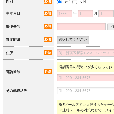
性別
必須
男性
女性
年
月
生年月日
必須
郵便番号
必須
都道府県
必須
住所
必須
電話番号の間違いが多くなってお
電話番号
必須
その他連絡先
※Eメールアドレス誤りのため合
※迷惑メールの対策などでドメイ