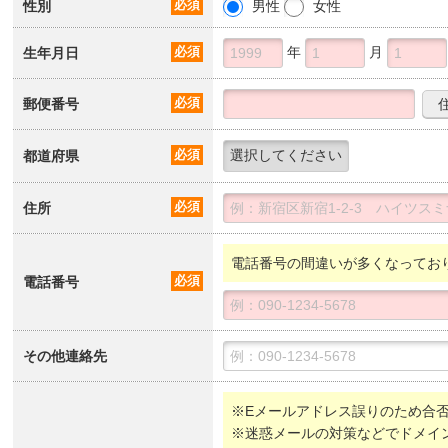
性別
必須
男性
女性
年
月
生年月日
必須
郵便番号
必須
都道府県
必須
住所
必須
電話番号の間違いが多くなってお
電話番号
必須
その他連絡先
※Eメールアドレス誤りのため合
※迷惑メールの対策などでドメイ