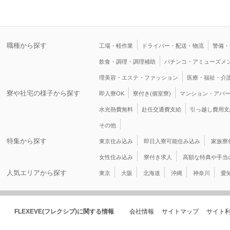
職種から探す
工場・軽作業
ドライバー・配送・物流
警備・
飲食・調理・調理補助
パチンコ・アミューズメ
理美容・エステ・ファッション
医療・福祉・介
寮や社宅の様子から探す
即入寮OK
寮付き(個室寮)
マンション・アパ
水光熱費無料
赴任交通費支給
引っ越し費用支
その他
特集から探す
東京住み込み
即日入寮可能住み込み
家族寮
女性住み込み
寮付き求人
高額な特典や手当
人気エリアから探す
東京
大阪
北海道
沖縄
神奈川
愛
FLEXEVE(フレクシブ)に関する情報
会社情報
サイトマップ
サイト