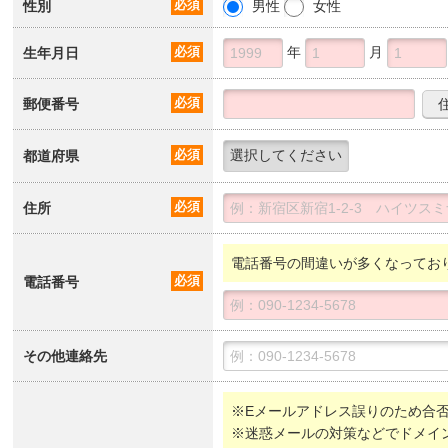
性別
必須
男性
女性
年
月
生年月日
必須
郵便番号
必須
都道府県
必須
住所
必須
電話番号の間違いが多くなってお
電話番号
必須
その他連絡先
※Eメールアドレス誤りのため合
※迷惑メールの対策などでドメイ