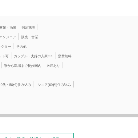
林業・漁業
宿泊施設
・エンジニア
販売・営業
ラクター
その他
ット可
カップル・夫婦の入寮OK
寮費無料
寮から職場まで徒歩圏内
送迎あり
40代・50代)住み込み
シニア(60代)住み込み