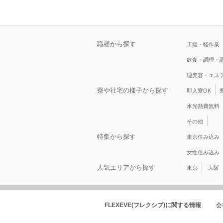
職種から探す
工場・軽作業
飲食・調理・
理美容・エス
寮や社宅の様子から探す
即入寮OK
水光熱費無料
その他
特集から探す
東京住み込み
女性住み込み
人気エリアから探す
東京
大阪
FLEXEVE(フレクシブ)に関する情報
会