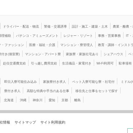
ドライバー・配送・物流
警備・交通誘導
設計・施工・建築・土木
農業・酪農・
調理補助
パチンコ・アミューズメント
レジャー・リゾート
事務・営業事務
IT
テ・ファッション
医療・福祉・介護
マンション・寮管理人
教育・講師・インスト
寮付き(個室寮)
マンション・アパート寮
家族寮・家族社宅あり
シェアハウス
ペ
赴任交通費支給
引っ越し費用支給
生活備品・家電付き
Wi-Fi利用可
駐車場有
即日入寮可能住み込み
家族寮付き求人
ペット入寮可能な寮・社宅付
ミドル(
寮付き求人
高額な特典や手当のある仕事
移住先と仕事をセットで探す
北海道
沖縄
神奈川
愛知
京都
離島
社情報
サイトマップ
サイト利用規約