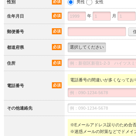
性別
必須
男性
女性
年
月
生年月日
必須
郵便番号
必須
都道府県
必須
住所
必須
電話番号の間違いが多くなってお
電話番号
必須
その他連絡先
※Eメールアドレス誤りのため合
※迷惑メールの対策などでドメイ