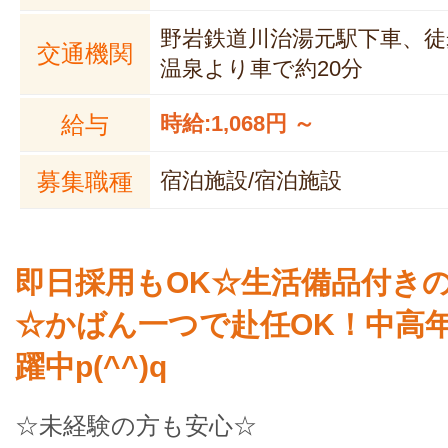
野岩鉄道川治湯元駅下車、徒歩
交通機関
温泉より車で約20分
給与
時給:1,068円 ～
募集職種
宿泊施設/宿泊施設
即日採用もOK☆生活備品付き
☆かばん一つで赴任OK！中高
躍中p(^^)q
☆未経験の方も安心☆