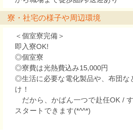
寮・社宅の様子や周辺環境
＜個室寮完備＞
即入寮OK!
◎個室寮
◎寮費は光熱費込み15,000円
◎生活に必要な電化製品や、布団な
け！
だから、かばん一つで赴任OK / 
スタートできます(*^^*)