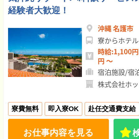
経験者大歓迎！
沖縄 名護市
寮からホテル
時給:1,100円 ～ 月給:19
円 ～
宿泊施設/宿
株式会社ホッ
寮費無料
即入寮OK
赴任交通費支給
お仕事内容を見る