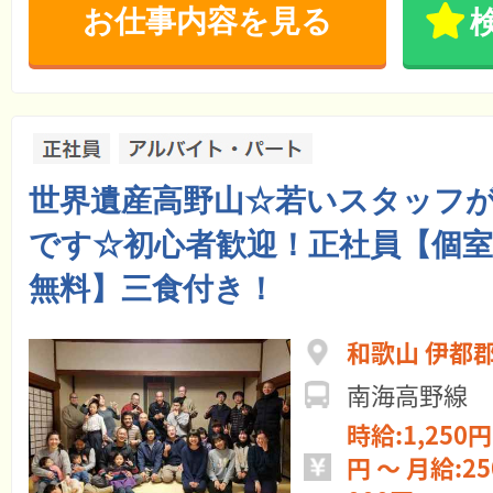
お仕事内容を見る
世界遺産高野山☆若いスタッフ
です☆初心者歓迎！正社員【個室
無料】三食付き！
和歌山 伊都
南海高野線 
時給:1,250円 ～ 日給:10
円 ～ 月給:250,000円 ～ 270,