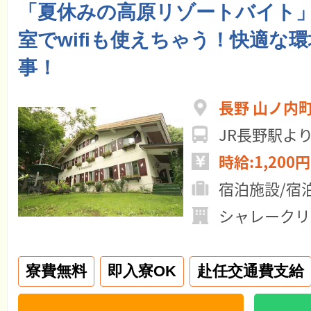
「夏休みの高原リゾートバイト
室でwifiも使えちゃう！快適な
事！
長野 山ノ内
JR長野駅よ
時給:1,200円
宿泊施設/宿
シャレークリ
寮費無料
即入寮OK
赴任交通費支給