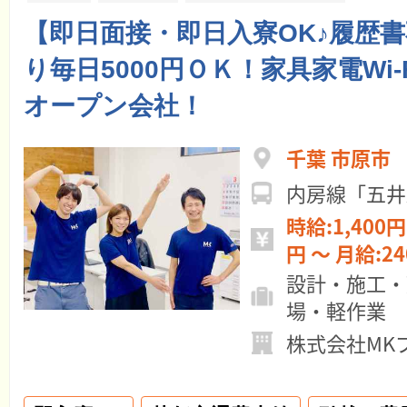
【即日面接・即日入寮OK♪履歴
り毎日5000円ＯＫ！家具家電Wi-
オープン会社！
千葉 市原市
内房線「五井
時給:1,400円 ～ 日給:11
円 ～ 月給:
設計・施工・
場・軽作業
株式会社MK