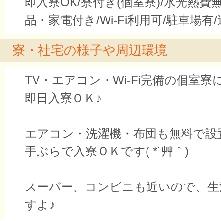
即入寮OK/寮付き(個室寮)/水光熱費
品・家電付き/Wi-Fi利用可/駐車場有
寮・社宅の様子や周辺環境
TV・エアコン・Wi-Fi完備の個室寮
即日入寮ＯＫ♪
エアコン・洗濯機・布団も無料で設
手ぶらで入寮ＯＫです( *´艸｀)
スーパー、コンビニも近いので、生
すよ♪