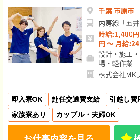
千葉 市原市
内房線「五井
時給:1,400円 ～ 日給:11
円 ～ 月給:
設計・施工・
場・軽作業
株式会社MK
即入寮OK
赴任交通費支給
引越し費
家族寮あり
カップル・夫婦OK
お仕事内容を見る