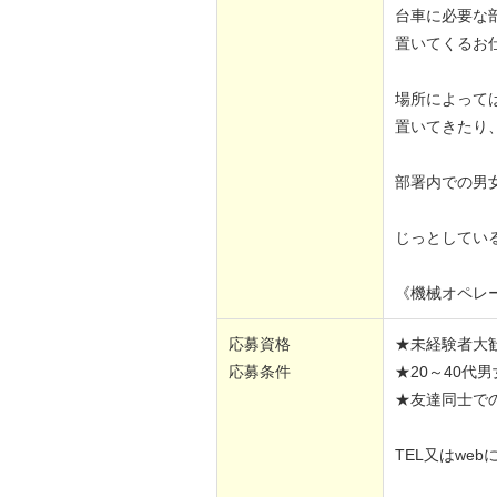
台車に必要な
置いてくるお
場所によって
置いてきたり
部署内での男
じっとしてい
《機械オペレ
応募資格
★未経験者大
応募条件
★20～40代
★友達同士で
TEL又はwe