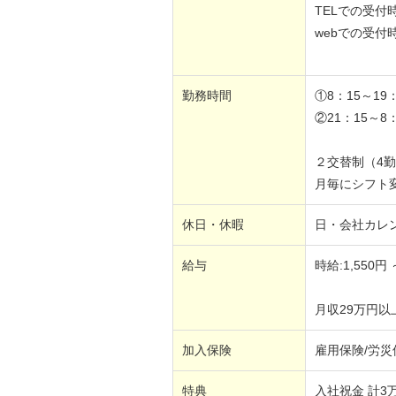
TELでの受付
webでの受付
勤務時間
①8：15～19：
②21：15～8
２交替制（4勤
月毎にシフト変
休日・休暇
日・会社カレ
給与
時給:1,550円 
月収29万円以
加入保険
雇用保険/労災
特典
入社祝金 計3