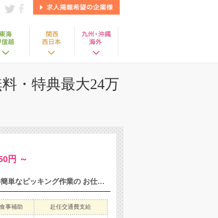
料・特典最大24万
50円 ～
【自働車の部品製造】 自動車部品を製造している企業での部品の簡単なピッキング作業の お仕事をお願いします。 台車に必要な部品をのせて、工場のラインをまわって必要な部品を必要な場所に 置いてくるお仕事になります。 場所によっては工場内にエレベーターがあるのでエレベーターに乗って部品を 置いてきたり、空箱があれば回収の作業もお願いします。 部署内での男女比率も5：5くらいの割合となっております。 じっとしているのが苦手な方や、身体を動かして働きたい方大歓迎のお仕事です！ 《機械オペレーターや部品の管理のお仕事も同時募集中となります》
食事補助
赴任交通費支給