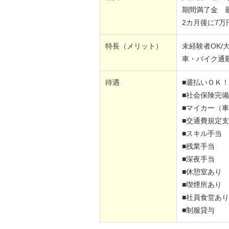
期間満了金 最
2カ月後に7万
特長（メリット）
未経験者OK/
車・バイク通勤
待遇
■週払いＯＫ！
■社会保険完備
■マイカー（車
■交通費規定
■スキル手当
■残業手当
■深夜手当
■休憩室あり
■喫煙所あり
■社員食堂あり
■制服貸与