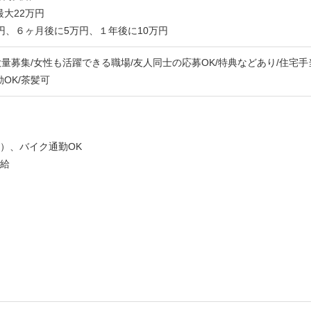
大22万円
円、６ヶ月後に5万円、１年後に10万円
大量募集/女性も活躍できる職場/友人同士の応募OK/特典などあり/住宅
OK/茶髪可
）、バイク通勤OK
支給