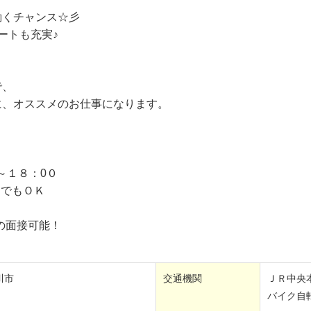
働くチャンス☆彡
ートも充実♪
で、
に、オススメのお仕事になります。
～１８：0０
つでもＯＫ
の面接可能！
川市
交通機関
ＪＲ中央本
バイク自