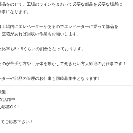
部品をのせて、工場のラインをまわって必要な部品を必要な場所に
仕事になります。
は工場内にエレベーターがあるのでエレベーターに乗って部品を
、空箱があれば回収の作業もお願いします。
女比率も5：5くらいの割合となっております。
るのが苦手な方や、身体を動かして働きたい方大歓迎のお仕事です！
ーターや部品の管理のお仕事も同時募集中となります》
歓迎
男女活躍中
の応募OK！
bにてご応募下さい！