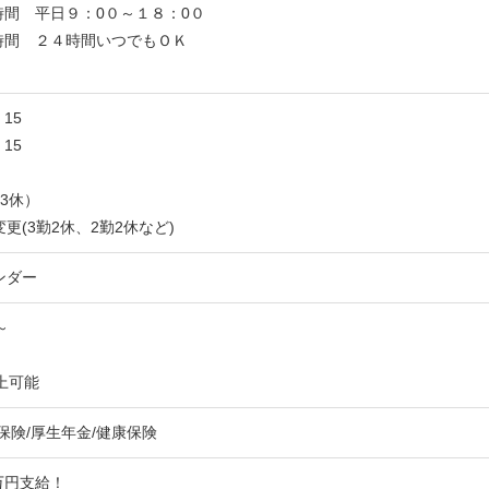
時間 平日９：0０～１８：0０
時間 ２４時間いつでもＯＫ
15
：15
3休）
更(3勤2休、2勤2休など)
ンダー
～
上可能
保険/厚生年金/健康保険
万円支給！