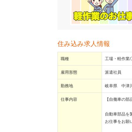
住み込み求人情報
職種
工場・軽作業
雇用形態
派遣社員
勤務地
岐阜県 中
仕事内容
【自働車の部
自動車部品を
お仕事をお願