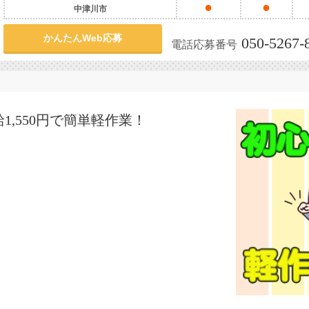
●
●
中津川市
かんたんWeb応募
050-5267-
電話応募番号
,550円で簡単軽作業！