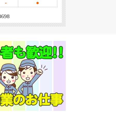
-
●
8698