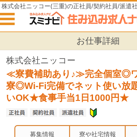
株式会社ニッコー(三重)の正社員/契約社員/派遣
の仕事
お仕事詳細
株式会社ニッコー
≪寮費補助あり♪≫完全個室◎
寮◎Wi-Fi完備でネット使い放
いOK★食事手当1日1000円★
募集情報
寮や社宅情報