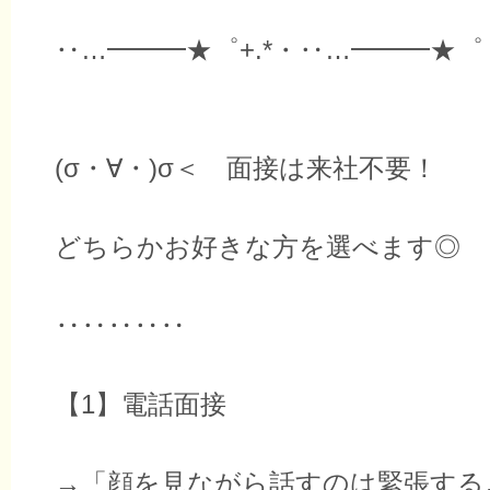
‥…━━━★゜+.*・‥…━━━★゜
(σ・∀・)σ＜ 面接は来社不要！
どちらかお好きな方を選べます◎
‥‥‥‥‥
【1】電話面接
→「顔を見ながら話すのは緊張する