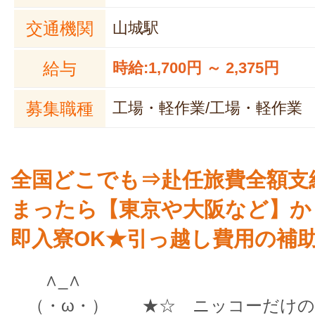
交通機関
山城駅
給与
時給:1,700円 ～ 2,375円
募集職種
工場・軽作業/工場・軽作業
全国どこでも⇒赴任旅費全額支
まったら【東京や大阪など】か
即入寮OK★引っ越し費用の補
∧_∧
（・ω・） ★☆ ニッコーだけの