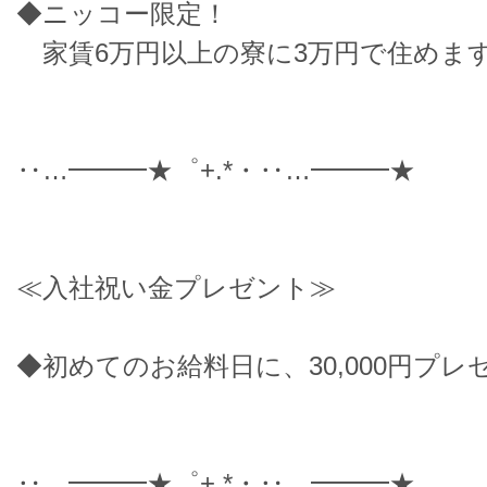
◆ニッコー限定！
家賃6万円以上の寮に3万円で住めます
‥…━━━★゜+.*・‥…━━━★
≪入社祝い金プレゼント≫
◆初めてのお給料日に、30,000円プレ
‥…━━━★゜+.*・‥…━━━★