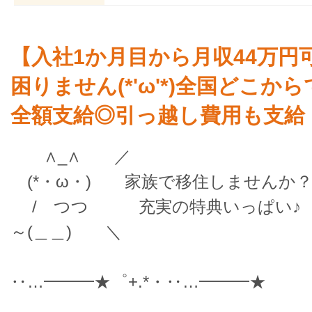
【入社1か月目から月収44万円
困りません(*'ω'*)全国どこか
全額支給◎引っ越し費用も支給
∧_∧ ／
(*・ω・) 家族で移住しませんか
/ つつ 充実の特典いっぱい♪
～(＿＿) ＼
‥…━━━★゜+.*・‥…━━━★