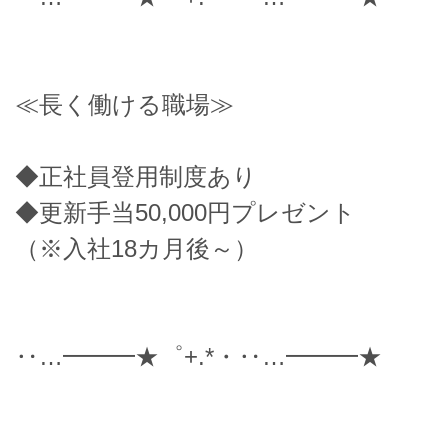
≪長く働ける職場≫
◆正社員登用制度あり
◆更新手当50,000円プレゼント
（※入社18カ月後～）
‥…━━━★゜+.*・‥…━━━★