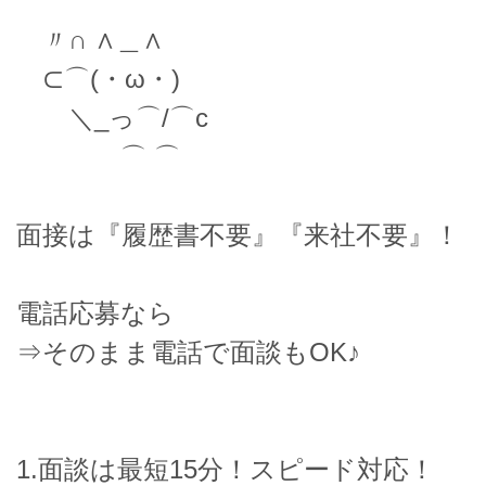
〃∩ ∧＿∧
⊂⌒(・ω・)
＼_っ⌒/⌒c
⌒ ⌒
面接は『履歴書不要』『来社不要』！
電話応募なら
⇒そのまま電話で面談もOK♪
1.面談は最短15分！スピード対応！