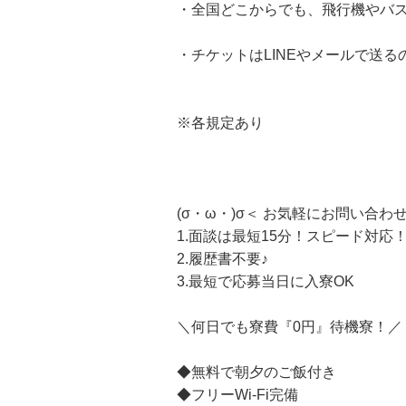
・全国どこからでも、飛行機やバ
・チケットはLINEやメールで送る
※各規定あり
(σ・ω・)σ＜ お気軽にお問い合わ
1.面談は最短15分！スピード対応
2.履歴書不要♪
3.最短で応募当日に入寮OK
＼何日でも寮費『0円』待機寮！／
◆無料で朝夕のご飯付き
◆フリーWi-Fi完備