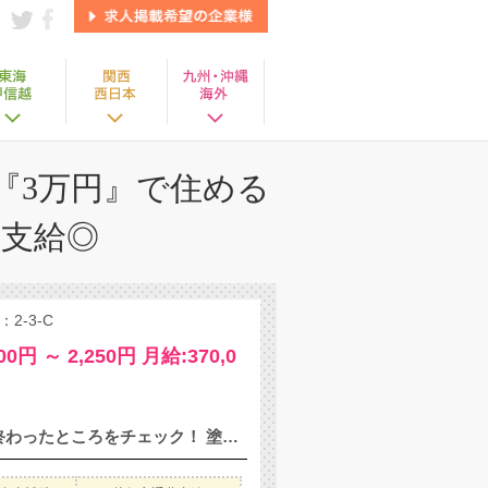
『3万円』で住める
支給◎
-3-C
00円 ～ 2,250円 月給:370,0
／仕／事／内／容／ 【塗装作業】 機械が塗装をするので、塗り終わったところをチェック！ 塗り切れなかったところを塗装します。 ★他にも加工・検査・組立など、さまざまなお仕事があります。 ‥‥‥‥‥‥‥‥‥‥ ／研／修／制／度／ 実務に入る前に、まずは研修を受けて頂きます！ すぐに作業をお任せすることは無いので、ご安心ください◎ ‥‥‥‥‥‥‥‥‥‥ ／職／場／環／境／ 【職場設備】 食堂・休憩室・喫煙室あり★ 【更衣室・ロッカー】 更衣室には個人のロッカーがあります！ 【作業服あり】 作業服は当社でご用意します！