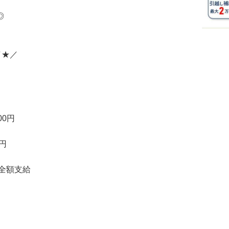
◎
／★／
00円
円
全額支給