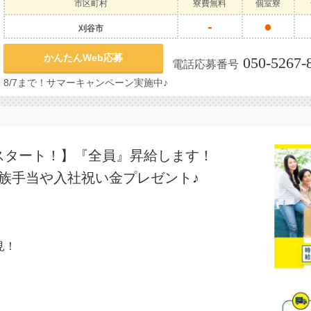
市区町村
寮費無料
個室寮
-
●
刈谷市
かんたんWeb応募
050-5267-
電話応募番号
8/7まで！サマーキャンペーン実施中♪
円スタート！】『全員』昇給します！
族手当や入社祝い金プレゼント♪
見！