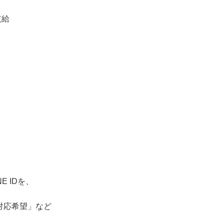
支給
！
E IDを、
」
対応希望」など