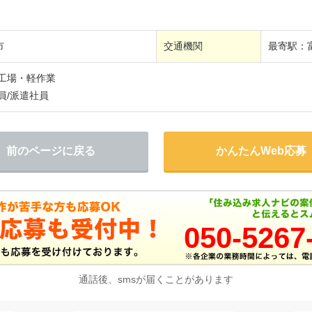
市
交通機関
最寄駅：
/工場・軽作業
員/派遣社員
前のページに戻る
かんたんWeb応募
050-5267
通話後、smsが届くことがあります