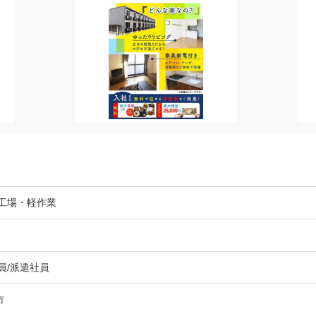
/工場・軽作業
員/派遣社員
谷市