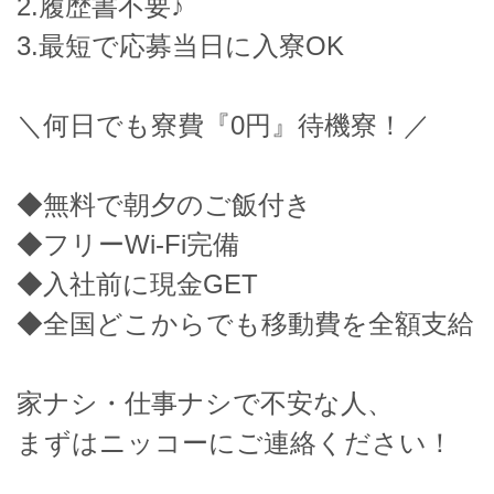
2.履歴書不要♪
3.最短で応募当日に入寮OK
＼何日でも寮費『0円』待機寮！／
◆無料で朝夕のご飯付き
◆フリーWi-Fi完備
◆入社前に現金GET
◆全国どこからでも移動費を全額支給
家ナシ・仕事ナシで不安な人、
まずはニッコーにご連絡ください！