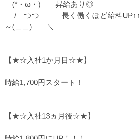
(*・ω・) 昇給あり◎
/ つつ 長く働くほど給料UP↑
～(＿＿) ＼
【★☆入社1か月目☆★】
時給1,700円スタート！
【★☆入社13ヵ月後☆★】
時給1,800円にUP！！！