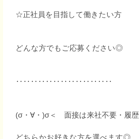
☆正社員を目指して働きたい方
どんな方でもご応募ください◎
‥‥‥‥‥‥‥‥‥‥‥‥‥
(σ・∀・)σ＜ 面接は来社不要・履
どちらかお好きな方を選べます◎