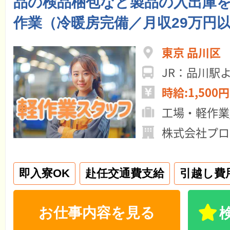
品の検品梱包など製品の入出庫
作業（冷暖房完備／月収29万円
東京 品川区
JR：品川駅
時給:1,500円
工場・軽作業
株式会社プロ
即入寮OK
赴任交通費支給
引越し費
お仕事内容を見る