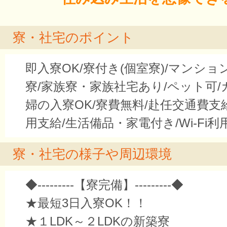
寮・社宅のポイント
即入寮OK/寮付き(個室寮)/マンシ
寮/家族寮・家族社宅あり/ペット可
婦の入寮OK/寮費無料/赴任交通費支
用支給/生活備品・家電付き/Wi-Fi利
寮・社宅の様子や周辺環境
◆---------【寮完備】---------◆
★最短3日入寮OK！！
★１LDK～２LDKの新築寮