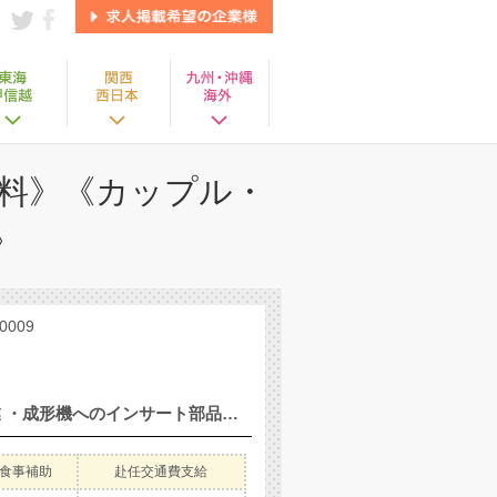
料》《カップル・
》
009
◇プラスチック製品の製造◇ ・成形機から出てきた製品検査作業 ・成形機へのインサート部品セット業務 ・製品の組立検査、測定業務 ・製品の包装、梱包作業 ★空調完備で働きやすい職場です。
食事補助
赴任交通費支給