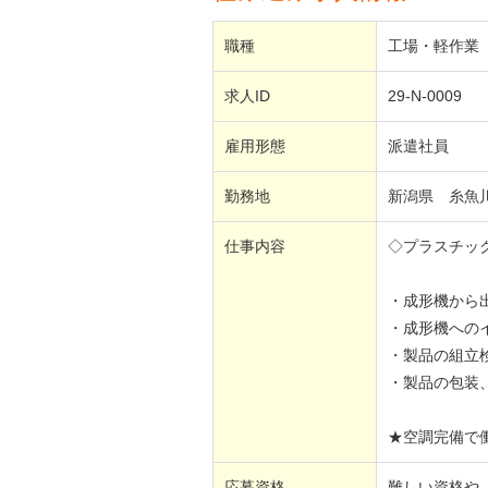
職種
工場・軽作業
求人ID
29-N-0009
雇用形態
派遣社員
勤務地
新潟県 糸
仕事内容
◇プラスチッ
・成形機から
・成形機への
・製品の組立
・製品の包装
★空調完備で
応募資格
難しい資格や