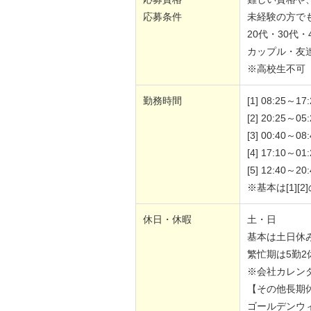
応募条件
未経験の方で
20代・30代
カップル・友
※高校生不可
勤務時間
[1] 08:25～17:
[2] 20:25～05:
[3] 00:40～08:
[4] 17:10～01:
[5] 12:40～20:
※基本は[1][
休日・休暇
土・日
基本は土日休
繁忙期は5勤2
※会社カレン
【その他長期
ゴールデンウ