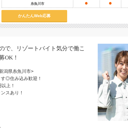
●
●
糸魚川市
かんたんWeb応募
なので、リゾートバイト気分で働こ
募OK！
新潟県糸魚川市>
ます◎住み込み歓迎！
円以上！
ャンスあり！