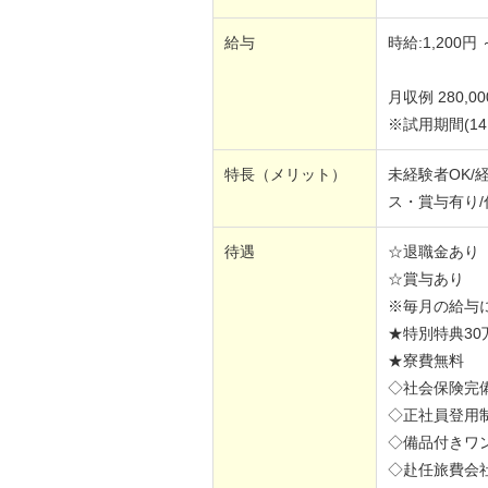
給与
時給:1,200円 
月収例 280,00
※試用期間(1
特長（メリット）
未経験者OK/
ス・賞与有り/
待遇
☆退職金あり
☆賞与あり
※毎月の給与
★特別特典30
★寮費無料
◇社会保険完
◇正社員登用
◇備品付きワ
◇赴任旅費会