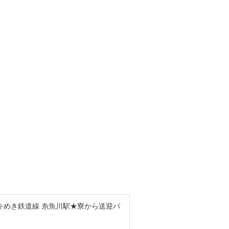
キめき鉄道線 糸魚川駅★寮から送迎バ