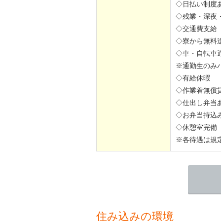
◇日払い制度
◇残業・深夜
◇交通費支給
◇寮から無料
◇車・自転車
※通勤生のみ
◇有給休暇
◇作業着無償
◇仕出し弁当
◇お弁当持込
◇休憩室完備
※各待遇は規
住み込みの環境