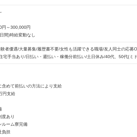
～
0円～300,000円
4日間)時給変動なし
経験者優遇/大量募集/履歴書不要/女性も活躍できる職場/友人同士の応募O
住宅手当あり/日払い・週払い・稼働分前払い/土日休み/40代、50代(ミ
に含めて前払いの方法により支給
万円支給
備
制度あり
ンルーム寮完備
社負担