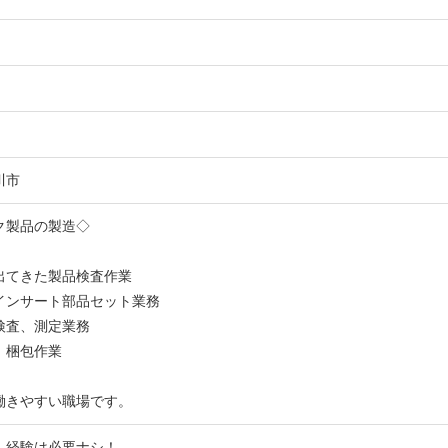
魚川市
ク製品の製造◇
出てきた製品検査作業
インサート部品セット業務
検査、測定業務
、梱包作業
働きやすい職場です。
、経験は必要ナシ！