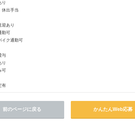
あり
・休出手当
送迎あり
通勤可
バイク通勤可
貸与
あり
み可
定有
前のページに戻る
かんたんWeb応募