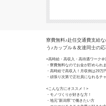
寮費無料♪赴任交通費支給
う♪カップル＆友達同士の応
<高時給・高収入・高待遇ワーク＠
・寮費無料なのでお金が貯められ
・高時給で高収入！月収例は29万
・頑張り次第で正社員になれるチ
<こんな方にオススメ！>
・モノづくりが好きな方！
・地元"新潟県"で働きたい方