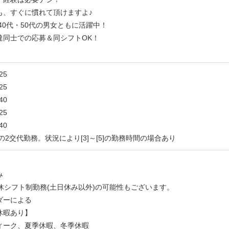
も、すぐに慣れて頂けますよ♪
・40代・50代の男女ともに活躍中！
達同士での応募＆同シフトOK！
25
25
40
25
40
2]の2交代勤務。状況により[3]～[5]の勤務時間の場合あり
み
休シフト制勤務(土日休み以外)の可能性もございます。
ダーによる
休暇あり】
ィーク、夏季休暇、冬季休暇