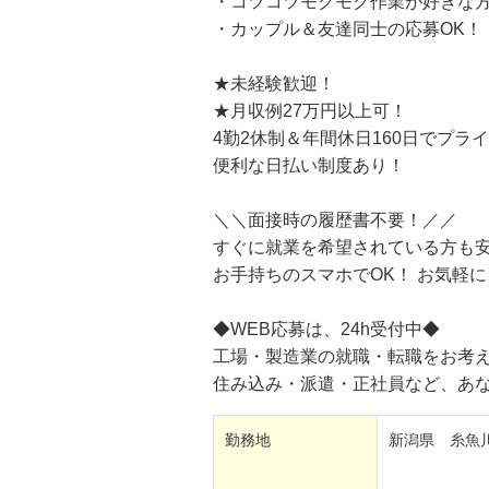
・コツコツモクモク作業が好きな
・カップル＆友達同士の応募OK！
★未経験歓迎！
★月収例27万円以上可！
4勤2休制＆年間休日160日でプラ
便利な日払い制度あり！
＼＼面接時の履歴書不要！／／
すぐに就業を希望されている方も安
お手持ちのスマホでOK！ お気軽に
◆WEB応募は、24h受付中◆
工場・製造業の就職・転職をお考
住み込み・派遣・正社員など、あ
勤務地
新潟県 糸魚