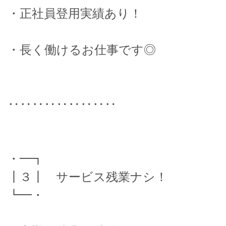
・正社員登用実績あり！
・長く働けるお仕事です◎
‥‥‥‥‥‥‥‥‥
・━┓
┃３┃ サービス残業ナシ！
┗━・