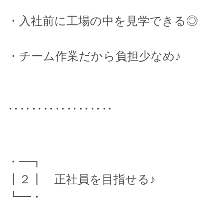
・入社前に工場の中を見学できる◎
・チーム作業だから負担少なめ♪
‥‥‥‥‥‥‥‥‥
・━┓
┃２┃ 正社員を目指せる♪
┗━・