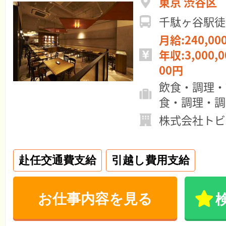
東京 渋谷区
千駄ヶ谷駅徒
月給:240,00
年収:3,000,0
00円
飲食・調理・
食・調理・調
株式会社トビ
赴任交通費支給
引越し費用支給
お仕事内容を見る