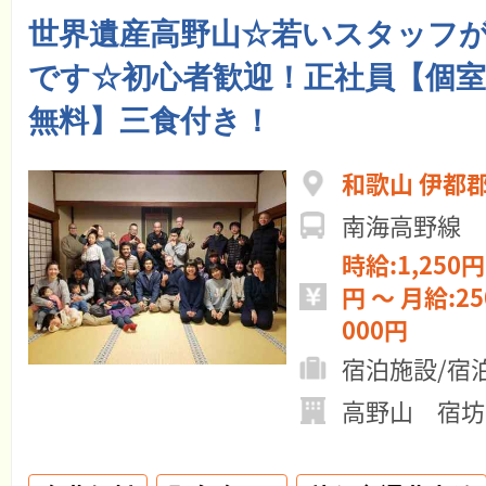
世界遺産高野山☆若いスタッフ
です☆初心者歓迎！正社員【個室
無料】三食付き！
和歌山 伊都
南海高野線 
時給:1,250円 ～ 日給:10
円 ～ 月給:250,000円 ～ 270,
000円
宿泊施設/宿
高野山 宿坊