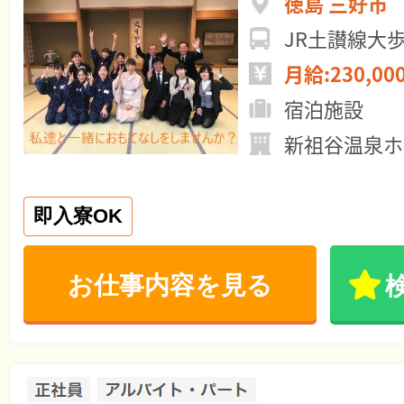
徳島 三好市
JR土讃線大
月給:230,00
宿泊施設
新祖谷温泉ホ
即入寮OK
お仕事内容を見る