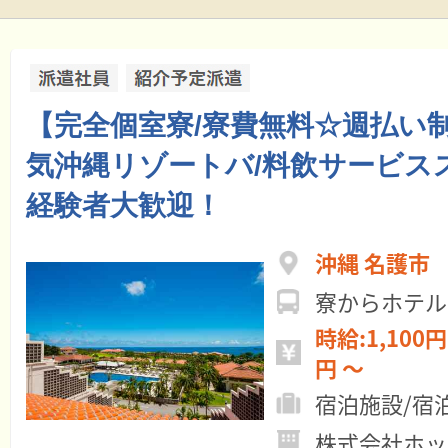
【完全個室寮/寮費無料☆週払い
気沖縄リゾートバ/料飲サービス
経験者大歓迎！
沖縄 名護市
寮からホテル
時給:1,100円 ～ 月給:19
円 ～
宿泊施設/宿
株式会社ホッ