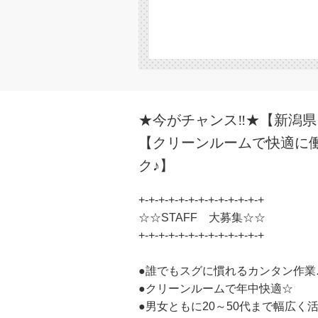
★今がチャンス‼★【新潟
【クリーンルームで快適に
ク♪】
+-+-+-+-+-+-+-+-+-+-+-+-+
☆☆STAFF 大募集☆☆
+-+-+-+-+-+-+-+-+-+-+-+-+
●誰でもスグに慣れるカンタン作業
●クリーンルームで年中快適☆
●男女ともに20～50代まで幅広く活