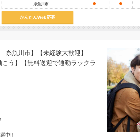
●
●
糸魚川市
かんたんWeb応募
県 糸魚川市】【未経験大歓迎】
働こう】【無料送迎で通勤ラックラ
♪
躍中!!