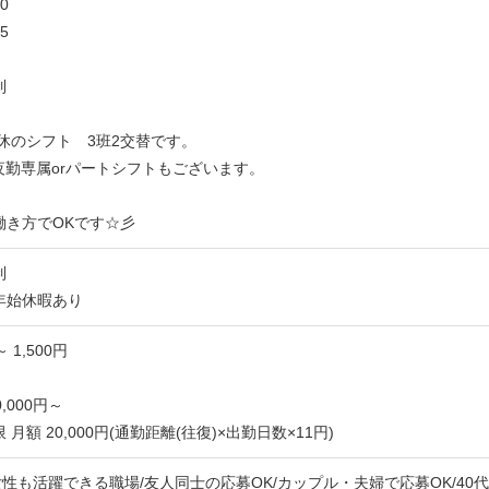
0
5
制
2休のシフト 3班2交替です。
夜勤専属orパートシフトもございます。
働き方でOKです☆彡
制
年始休暇あり
～ 1,500円
,000円～
月額 20,000円(通勤距離(往復)×出勤日数×11円)
女性も活躍できる職場/友人同士の応募OK/カップル・夫婦で応募OK/40代