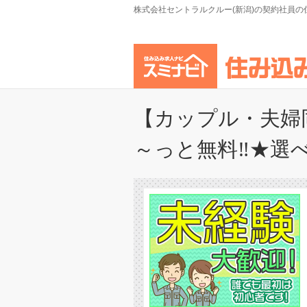
株式会社セントラルクルー(新潟)の契約社員の
【カップル・夫婦同
～っと無料‼★選