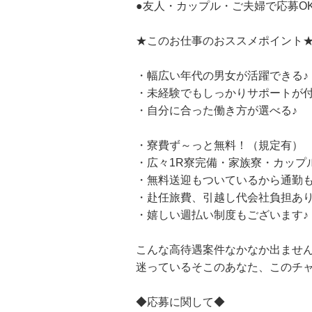
●友人・カップル・ご夫婦で応募OK
★このお仕事のおススメポイント
・幅広い年代の男女が活躍できる♪
・未経験でもしっかりサポートが
・自分に合った働き方が選べる♪
・寮費ず～っと無料！（規定有）
・広々1R寮完備・家族寮・カップ
・無料送迎もついているから通勤も
・赴任旅費、引越し代会社負担あ
・嬉しい週払い制度もございます♪
こんな高待遇案件なかなか出ませ
迷っているそこのあなた、このチ
◆応募に関して◆