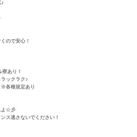
♪
★
付くので安心！
ル寮あり！
ラックラク♪
り※各種規定あり
んよ☆彡
ャンス逃さないでください！