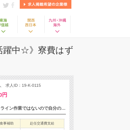
活躍中☆》寮費はず
ID：19-K-0115
00円
半導体製造に用いられるプラスチックケースの製造のお仕事です ライン作業ではないので自分のペースで作業できます☆彡 ※ 成形・検査・梱包・出荷まで様々な工程あり どれも簡単作業なのですぐに慣れて頂けます♪ 検査業務・・・4.5Kgのプラスチックケースを手に取り目視検査をします。 梱包業務・・・仕上がった商品をダンボールに詰め梱包します。 出荷業務・・・梱包したダンボールを運び出荷の準備をします。
食事補助
赴任交通費支給