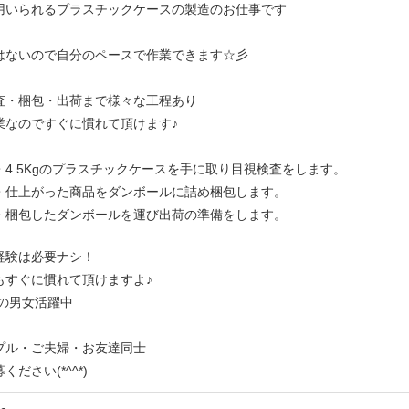
用いられるプラスチックケースの製造のお仕事です
はないので自分のペースで作業できます☆彡
査・梱包・出荷まで様々な工程あり
業なのですぐに慣れて頂けます♪
4.5Kgのプラスチックケースを手に取り目視検査をします。
・仕上がった商品をダンボールに詰め梱包します。
・梱包したダンボールを運び出荷の準備をします。
経験は必要ナシ！
もすぐに慣れて頂けますよ♪
代の男女活躍中
プル・ご夫婦・お友達同士
ださい(*^^*)