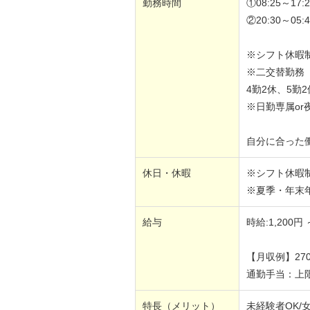
勤務時間
①08:25～17:2
②20:30～05:4
※シフト休暇
※二交替勤務
4勤2休、5勤
※日勤専属or
自分に合った
休日・休暇
※シフト休暇
※夏季・年末
給与
時給:1,200円 
【月収例】270
通勤手当：上限 
特長（メリット）
未経験者OK/