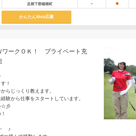
-
●
足柄下郡箱根町
かんたんWeb応募
ＷワークＯＫ！ プライベート充
能
♪
ます！
一からじっくり教えます。
未経験から仕事をスタートしています。
い☆彡
の！
・ ♪