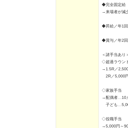
◆完全固定給
→来場者が減
◆昇給／年1
◆賞与／年2回
＜諸手当あり
◇超過ラウン
→1.5R／2,50
2R／5,000
◇家族手当
→配偶者…10,
子ども…5,0
◇役職手当
→5,000円～90