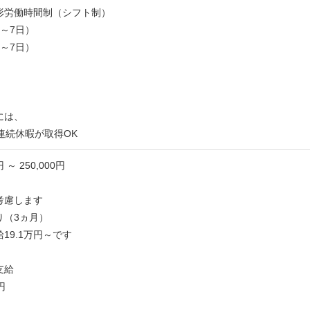
形労働時間制（シフト制）
～7日）
～7日）
には、
連続休暇が取得OK
円 ～ 250,000円
考慮します
り（3ヵ月）
19.1万円～です
支給
円