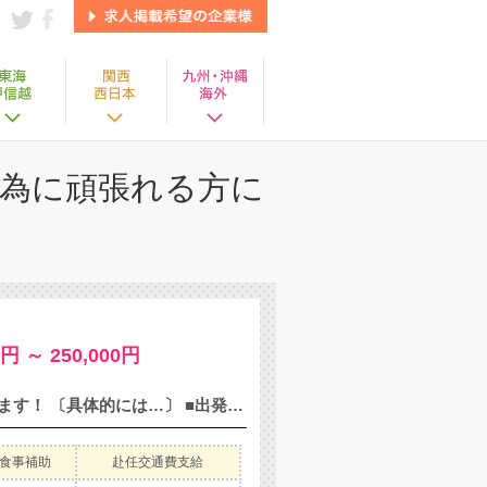
為に頑張れる方に
円 ～ 250,000円
コースのご案内・ラウンドのサポートなどの接客業務をお願いします！ 〔具体的には…〕 ■出発・準備 ■カートを運転しながらコースのご案内 ■ラウンドのサポート →コースの特徴・距離のアドバイス ■ラウンド終了後の片づけ etc... ラウンドは、カートにバッグを1つずつ積んで移動します。 ボタンを押すと自動で動くカートもあるので、 重い荷物を持ち続けることはありません◎
食事補助
赴任交通費支給