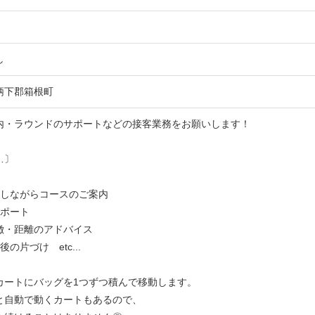
し
柄下郡箱根町
内・ラウンドのサポートなどの接客業務をお願いします！
…〕
転しながらコースのご案内
サポート
徴・距離のアドバイス
の片づけ etc...
カートにバッグを1つずつ積んで移動します。
と自動で動くカートもあるので、