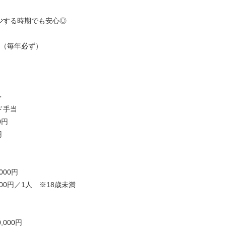
少する時期でも安心◎
回（毎年必ず）
＞
ド手当
0円
円
000円
00円／1人 ※18歳未満
,000円