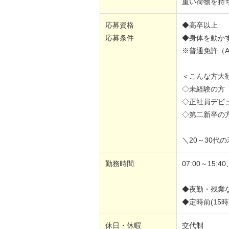
重い荷物を持
応募資格
◆高卒以上
応募条件
◆身体を動か
※普通免許（
＜こんな方大
◇未経験の方
◇正社員デビ
◇第二新卒の
＼20～30代
勤務時間
07:00～15:40
◆夜勤・残業
◆定時前(15
休日・休暇
交代制