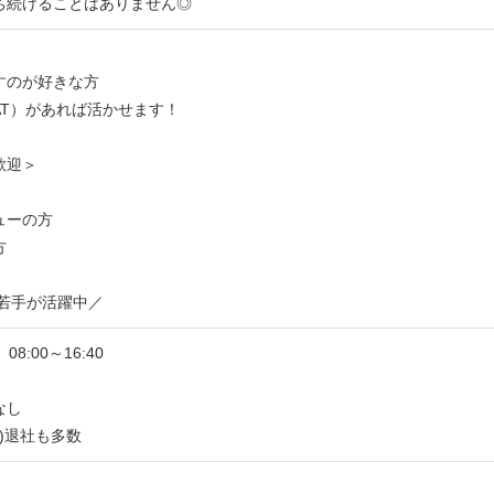
ち続けることはありません◎
すのが好きな方
AT）があれば活かせます！
歓迎＞
ューの方
方
の若手が活躍中／
、08:00～16:40
なし
時)退社も多数