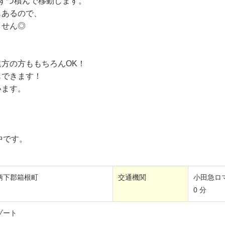
ずつ積んで移動します。
もあるので、
ません◎
方の方ももちろんOK！
もできます！
います。
中です。
柄下郡箱根町
交通機関
小田急ロマ
0 分
ゾート