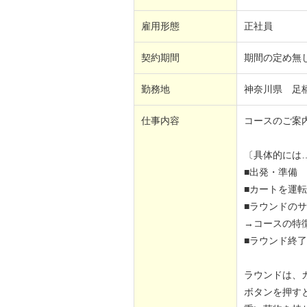
雇用形態
正社員
契約期間
期間の定め無
勤務地
神奈川県 足
仕事内容
コースのご案
〔具体的には
■出発・準備
■カートを運
■ラウンドの
→コースの特
■ラウンド終了後
ラウンドは、
ボタンを押す