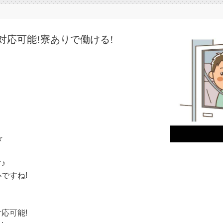
対応可能!寮ありで働ける!
☆
♪
ですね!
応可能!