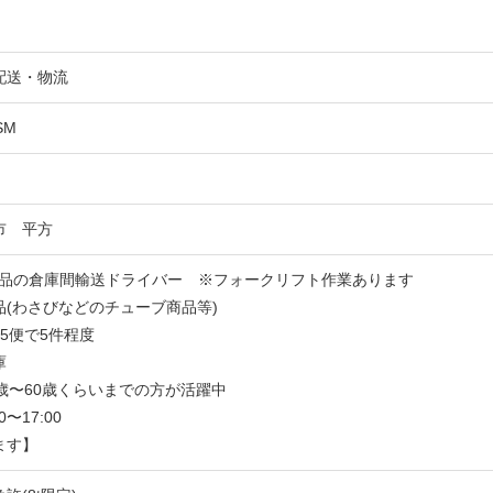
配送・物流
SM
市 平方
て食品の倉庫間輸送ドライバー ※フォークリフト作業あります
(わさびなどのチューブ商品等)
5便で5件程度
庫
歳〜60歳くらいまでの方が活躍中
〜17:00
ます】