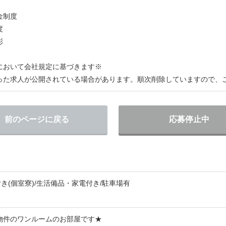
金制度
度
彰
において会社規定に基づきます※
った求人が公開されている場合があります。順次削除していますので、
前のページに戻る
応募停止中
付き(個室寮)/生活備品・家電付き/駐車場有
物件のワンルームのお部屋です★