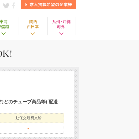
K!
2〜4t車にて食品の倉庫間輸送ドライバー ※フォークリフト作業あります 配送商品：食品(わさびなどのチューブ商品等) 配送件数：2〜5便で5件程度 配送場所：倉庫 年齢層 ：20歳〜60歳くらいまでの方が活躍中 勤務時間：8:00〜17:00 【即面接出来ます】
赴任交通費支給
-