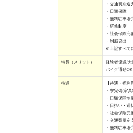
・交通費別途
・日額保障
・無料駐車場
・研修制度
・社会保険完
・制服貸出
※上記すべて
特長（メリット）
経験者優遇/大
バイク通勤OK
待遇
【待遇・福利
・寮完備(家具
・日額保障制
・日払い・週
・社会保険完
・交通費規定
・無料駐車場