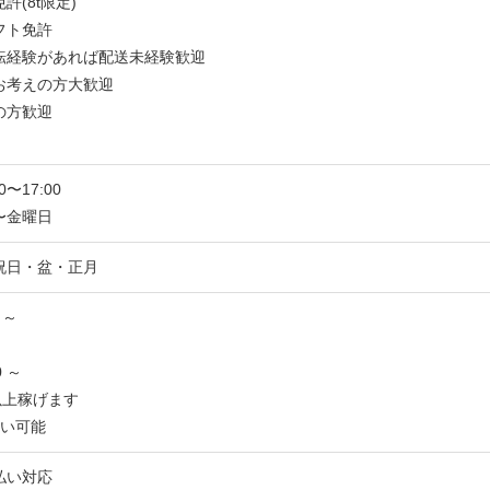
許(8t限定)
フト免許
転経験があれば配送未経験歓迎
お考えの方大歓迎
の方歓迎
〜17:00
〜金曜日
祝日・盆・正月
 ～
0 ～
以上稼げます
払い可能
払い対応