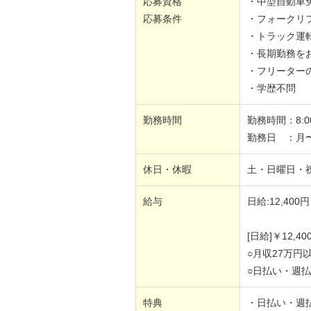
応募資格
・中型自動車免
応募条件
・フォークリ
・トラック運
・長期勤務を
・フリーター
・学歴不問
勤務時間
勤務時間：8:00
勤務日 ：月
休日・休暇
土・日曜日・
給与
日給:12,400円
[日給]￥12,40
○月収27万円
○日払い・週
特典
・日払い・週