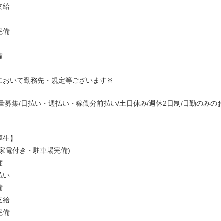
支給
完備
備
において勤務先・規定等ございます※
量募集/日払い・週払い・稼働分前払い/土日休み/週休2日制/日勤のみのお仕
厚生】
家電付き・駐車場完備)
度
払い
備
支給
完備