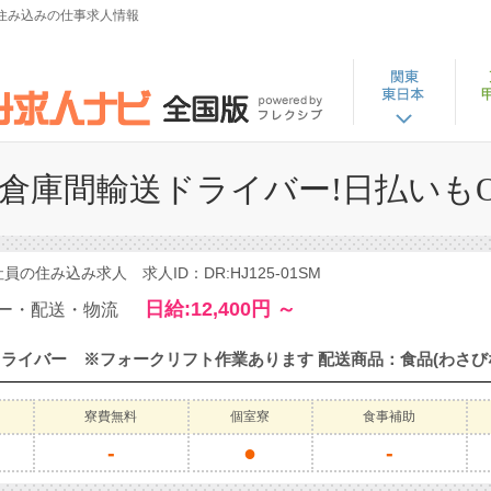
住み込みの仕事求人情報
の倉庫間輸送ドライバー!日払いもO
住み込み求人 求人ID：DR:HJ125-01SM
日給:12,400円 ～
ー・配送・物流
寮費無料
個室寮
食事補助
-
●
-