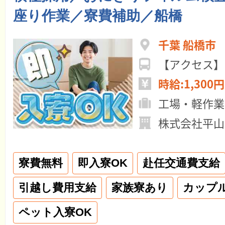
座り作業／寮費補助／船橋
千葉 船橋市
【アクセス】
時給:1,300円
工場・軽作業
株式会社平山
寮費無料
即入寮OK
赴任交通費支給
引越し費用支給
家族寮あり
カップ
ペット入寮OK