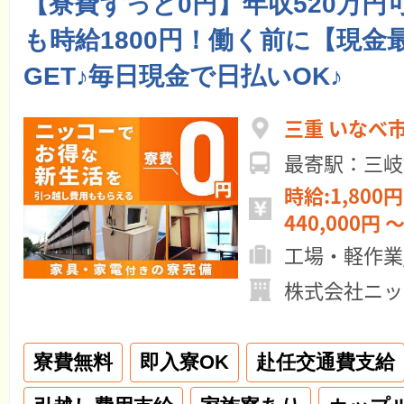
【寮費ずっと0円】年収520万円
も時給1800円！働く前に【現金
GET♪毎日現金で日払いOK♪
三重 いなべ
最寄駅：三岐
時給:1,800円
440,000円 ～
工場・軽作業
株式会社ニッ
寮費無料
即入寮OK
赴任交通費支給