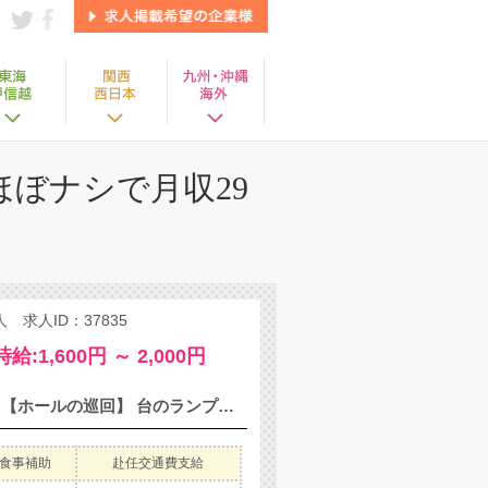
ぼナシで月収29
求人ID：37835
時給:1,600円 ～ 2,000円
パチンコ店内のホール・カウンター・清掃業務をお任せします！ 【ホールの巡回】 台のランプが点灯したお客さまのもとへ！ ご用件を聞いて対応します！ 【カウンター業務】 お客さまの出玉と景品の交換や、 商品の補充・管理をします！ 【店内の清掃】 気持ちよくお店に来てもらえるよう、 店内をピカピカにします★ 《パチンコのこと全く分からない！》 《お店にも入ったことない！》 そんな方でも問題ナシ♪(^∇^*) 機械についての基礎知識、接客の仕方など 社員みんなで新人さんをフォローするので、 安心してスタートすることができます♪ 知識が全くないという方も多数活躍中！ ◎全国に多数店舗があります！ ◎ドル箱運び不要！ ◎好きなことでお金を稼げる！ ◎初期費用不要！ずーっと寮費無料でお得♪ ◎カバン1つで住める家具家電付きの寮完備！ ◎稼げる高時給1,600円スタート
食事補助
赴任交通費支給