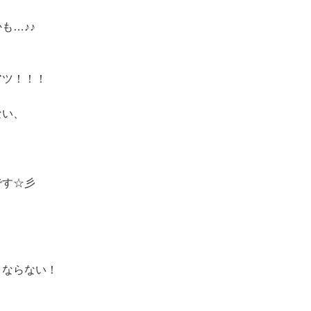
も…♪♪
アツ！！！
ない、
です☆彡
】
うならない！