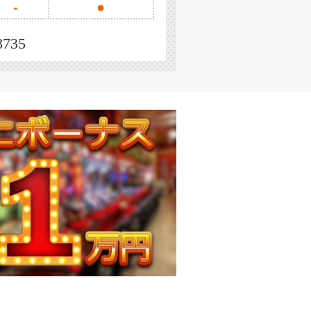
-
●
8735