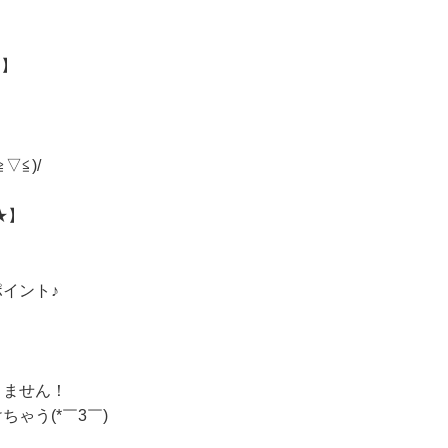
★】
、
▽≦)/
★】
、
イント♪
りません！
ゃう(*￣3￣)