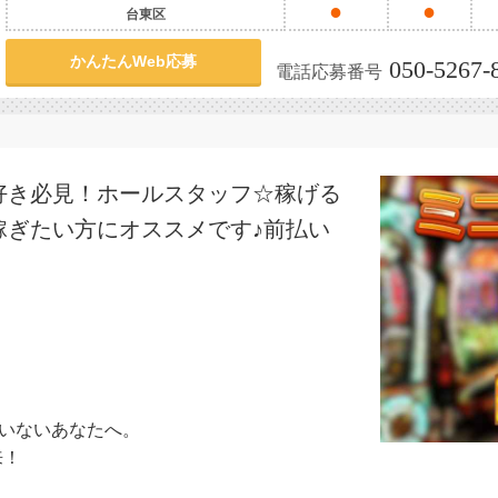
●
●
台東区
かんたんWeb応募
050-5267-
電話応募番号
好き必見！ホールスタッフ☆稼げる
で稼ぎたい方にオススメです♪前払い
ていないあなたへ。
来！