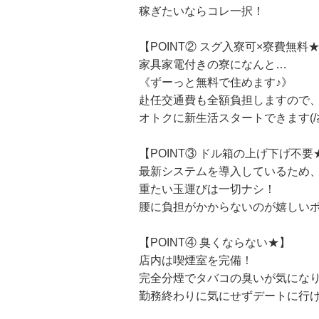
稼ぎたいならコレ一択！
【POINT② スグ入寮可×寮費無料
家具家電付きの寮になんと…
《ずーっと無料で住めます♪》
赴任交通費も全額負担しますので
オトクに新生活スタートできます(/≧
【POINT③ ドル箱の上げ下げ不要
最新システムを導入しているため
重たい玉運びは一切ナシ！
腰に負担がかからないのが嬉しいポ
【POINT④ 臭くならない★】
店内は喫煙室を完備！
完全分煙でタバコの臭いが気にな
勤務終わりに気にせずデートに行けち