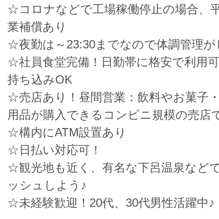
☆コロナなどで工場稼働停止の場合、平
業補償あり
☆夜勤は～23:30までなので体調管理
☆社員食堂完備！日勤帯に格安で利用
持ち込みOK
☆売店あり！昼間営業：飲料やお菓子
用品が購入できるコンビニ規模の売店
☆構内にATM設置あり
☆日払い対応可！
☆観光地も近く、有名な下呂温泉など
ッシュしよう♪
☆未経験歓迎！20代、30代男性活躍中♪