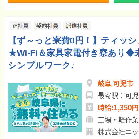
【ず～っと寮費0円！】ティッシ
★Wi-Fi＆家具家電付き寮あり
シンプルワーク♪
岐阜 可児市
最寄駅：可児
時給:1,350円
工場・軽作業
株式会社ニッ