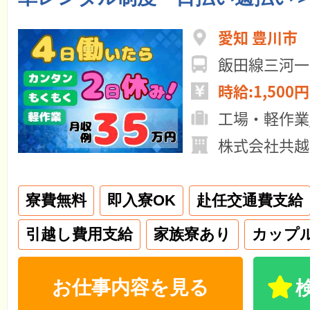
愛知 豊川市
飯田線三河一
時給:1,500円
工場・軽作業
株式会社共越
寮費無料
即入寮OK
赴任交通費支給
引越し費用支給
家族寮あり
カップ
お仕事内容を見る