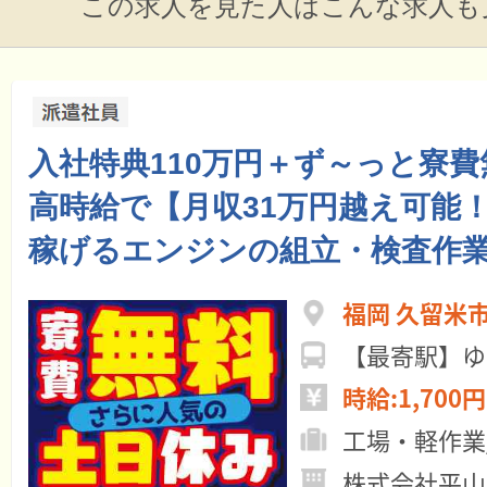
この求人を見た人はこんな求人も
入社特典110万円＋ず～っと寮費
高時給で【月収31万円越え可能
稼げるエンジンの組立・検査作
福岡 久留米
時給:1,700円
工場・軽作業
株式会社平山