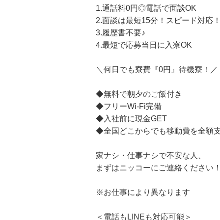
1.通話料0円◎電話で面談OK
2.面談は最短15分！スピード対応
3.履歴書不要♪
4.最短で応募当日に入寮OK
＼何日でも寮費『0円』待機寮！／
◆無料で朝夕のご飯付き
◆フリーWi-Fi完備
◆入社前に現金GET
◆全国どこからでも移動費を全額
家ナシ・仕事ナシで不安な人、
まずはニッコーにご連絡ください
※お仕事により異なります
＜電話もLINEも対応可能＞