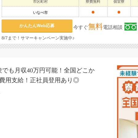
市区町村
寮費無料
個室寮
●
●
いなべ市
無料
かんたんWeb応募
今すぐ
電話相談
8/7まで！サマーキャンペーン実施中♪
でも月収40万円可能！全国どこか
し費用支給！正社員登用あり◎
／