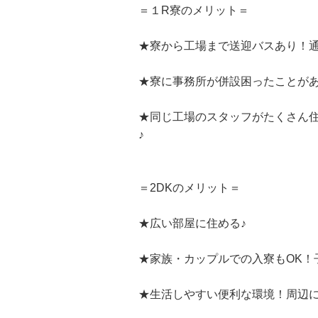
＝１R寮のメリット＝
★寮から工場まで送迎バスあり！通
★寮に事務所が併設困ったことがあ
★同じ工場のスタッフがたくさん
♪
＝2DKのメリット＝
★広い部屋に住める♪
★家族・カップルでの入寮もOK！
★生活しやすい便利な環境！周辺に