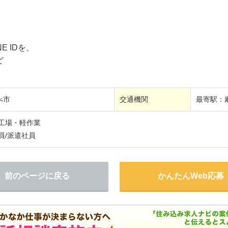
E IDを、
ど
べ市
交通機関
最寄駅：
/工場・軽作業
員/派遣社員
前のページに戻る
かんたんWeb応募