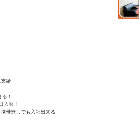
ぶ支給
せる！
日入寮！
！携帯無しでも入社出来る！