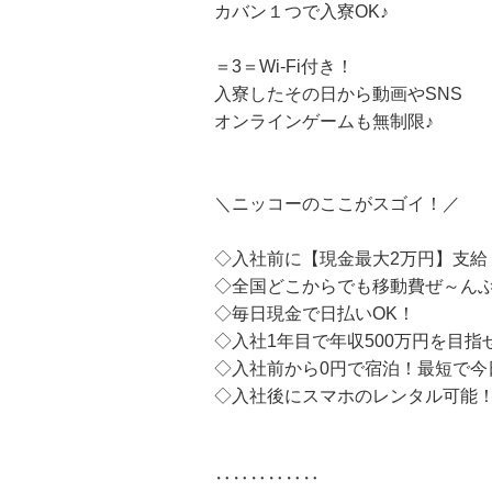
カバン１つで入寮OK♪
＝3＝Wi-Fi付き！
入寮したその日から動画やSNS
オンラインゲームも無制限♪
＼ニッコーのここがスゴイ！／
◇入社前に【現金最大2万円】支給
◇全国どこからでも移動費ぜ～ん
◇毎日現金で日払いOK！
◇入社1年目で年収500万円を目指
◇入社前から0円で宿泊！最短で今
◇入社後にスマホのレンタル可能
‥‥‥‥‥‥