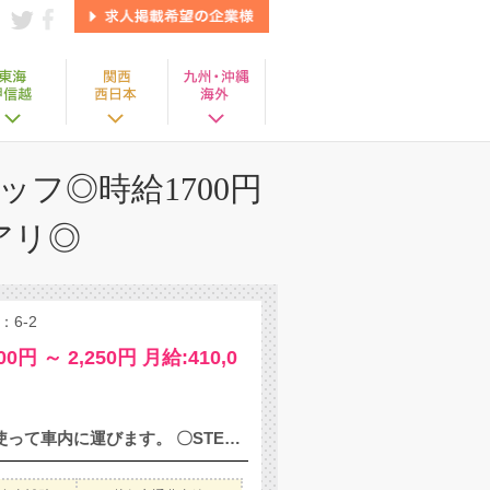
フ◎時給1700円
アリ◎
6-2
00円 ～ 2,250円 月給:410,0
【自動車の部品取り付け】 〇STEP1 自動車のシートを、機械を使って車内に運びます。 〇STEP2 電動の工具でボルトやナットを取り付け、シートを固定します。 ≪POINT≫ ・未経験でも、時給1700円スタート♪ ・他にも加工・塗装・検査などのお仕事をご紹介可能！ ‥‥‥‥‥‥‥‥‥‥‥‥ ◆正社員を目指せる 「メーカーの正社員登用」 「限定正社員登用」 を積極的に行っています！ 派遣社員から正社員に ステップアップした先輩もたくさんいます♪ ‥‥‥‥‥‥‥‥‥‥‥‥ ◆入社後もサポート充実 ・ニッコー専属の工場担当者がいつも工場にいます◎ ・困ったことがあればすぐに相談してくださいね♪ ‥‥‥‥‥‥‥‥‥‥‥‥ ◆スタッフ同士の仲が良い スタッフ同士の仲が良く、 他の県から来てもすぐに友達ができちゃいます♪