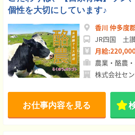
個性を大切にしています♪
香川 仲多度
JR四国 土
月給:220,00
農業・酪農・
株式会社セン
お仕事内容を見る