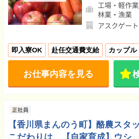
工場・軽作業
林業・漁業
アスクゲート
即入寮OK
赴任交通費支給
カップル
お仕事内容を見る
【香川県まんのう町】酪農スタ
こだわりは、【自家育成】ウシ