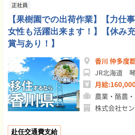
【果樹園での出荷作業】【力仕
女性も活躍出来ます！】【休み
賞与あり！】
香川 仲多度
JR北海道 
月給:160,00
農業・酪農・
株式会社セン
赴任交通費支給