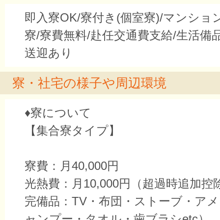
即入寮OK/寮付き(個室寮)/マンシ
寮/寮費無料/赴任交通費支給/生活備
送迎あり
寮・社宅の様子や周辺環境
♦寮について
【集合寮タイプ】
寮費：月40,000円
光熱費：月10,000円（超過時追加
完備品：TV・布団・ストーブ・ア
ャンプー・タオル・歯ブラシetc）