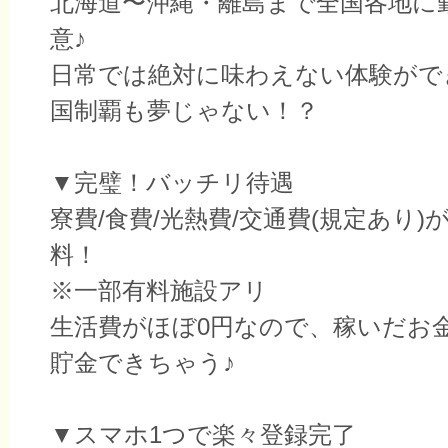
北海道〜沖縄・離島まで全国各地に
意♪
日常では絶対に味わえない体験がで
国制覇も夢じゃない！？
▼完璧！バッチリ待遇
寮費/食費/光熱費/交通費(規定あり)
料！
※一部有料施設アリ
生活費がほぼ0円なので、稼いだお
貯金できちゃう♪
▼スマホ1つで楽々登録完了