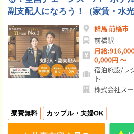
副支配人になろう！（家賃・水光
群馬 前橋市
前橋駅
月給:916,000円 ～ 年
0,000円 ～
宿泊施設/レ
ト
株式会社スー
寮費無料
カップル・夫婦OK