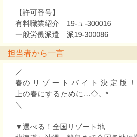
【許可番号】
有料職業紹介 19-ュ-300016
一般労働派遣 派19-300086
担当者から一言
／
春の リ ゾ ー ト バ イ ト 決 定 版
上の春にするために…◇。*
＼
▼選べる！全国リゾート地