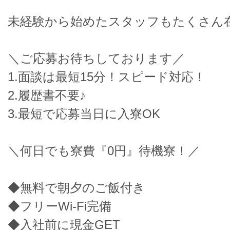
未経験から始めたスタッフもたくさん在
＼ご応募お待ちしております／
1.面談は最短15分！スピード対応！
2.履歴書不要♪
3.最短で応募当日に入寮OK
＼何日でも寮費『0円』待機寮！／
◆無料で朝夕のご飯付き
◆フリーWi-Fi完備
◆入社前に現金GET