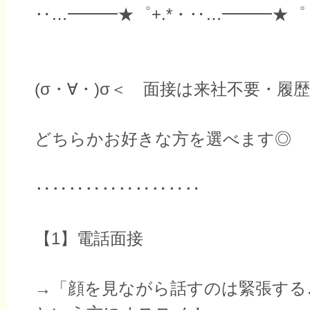
‥…━━━★゜+.*・‥…━━━★゜
(σ・∀・)σ＜ 面接は来社不要・履
どちらかお好きな方を選べます◎
‥‥‥‥‥‥‥‥‥‥
【1】電話面接
→「顔を見ながら話すのは緊張する