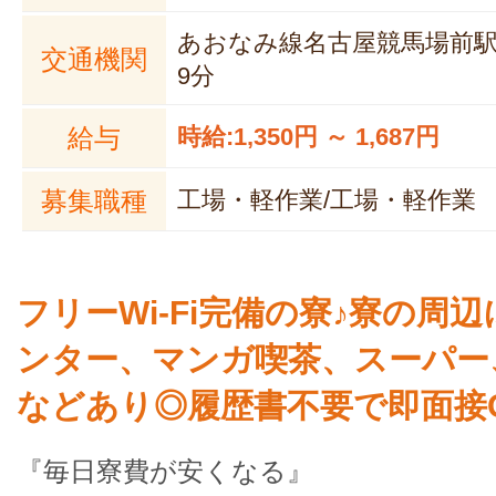
あおなみ線名古屋競馬場前
交通機関
9分
給与
時給:1,350円 ～ 1,687円
募集職種
工場・軽作業/工場・軽作業
フリーWi-Fi完備の寮♪寮の周
ンター、マンガ喫茶、スーパー
などあり◎履歴書不要で即面接
『毎日寮費が安くなる』