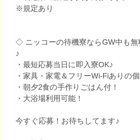
※規定あり
◇ ニッコーの待機寮ならGW中も
♪
・最短応募当日に即入寮OK♪
・家具・家電＆フリーWi-Fiありの
・朝夕2食の手作りごはん付！
・大浴場利用可能！
今すぐ応募！お待ちしてます♪