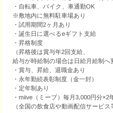
・自転車、バイク、車通勤OK
※敷地内に無料駐車場あり
・試用期間2ヶ月あり
・誕生日に選べるeギフト支給
・昇格制度
（昇格後は賞与年2回支給、
給与が時給制の場合は日給月給制へ
・賞与、昇給、退職金あり
・永年勤続表彰制度（金一封）
・定年制あり
・miive（ミーブ）毎月3,000円分×
（全国の飲食店や動画配信サービス