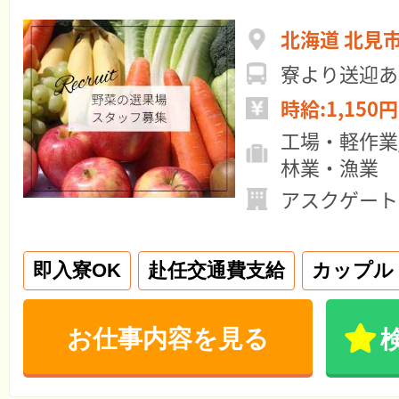
北海道 北見
寮より送迎あ
時給:1,150円
工場・軽作業
林業・漁業
アスクゲート
即入寮OK
赴任交通費支給
カップル
お仕事内容を見る