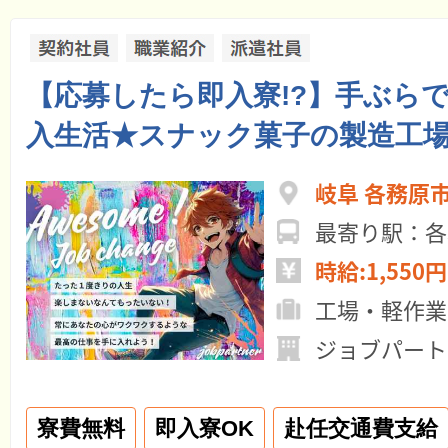
【応募したら即入寮!?】手ぶら
入生活★スナック菓子の製造工
岐阜 各務原
最寄り駅：各
時給:1,550円
工場・軽作業
ジョブパート
寮費無料
即入寮OK
赴任交通費支給