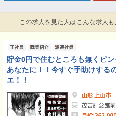
この求人を見た人はこんな求人も
貯金0円で住むところも無くピン
あなたに！！今すぐ手助けする
エ！！
山形 上山市
茂吉記念館前
月給:362,00