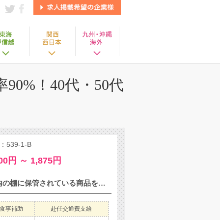
0%！40代・50代
39-1-B
00円 ～ 1,875円
≪食料品の運搬作業≫ ■STEP1 フォークリフトに乗って、 倉庫内の棚に保管されている商品を取り出します。 ■STEP2 商品にキズが無いかをチェックし、 問題なければ行き先ごとに振り分けます。 ★使用するフォークリフトは「リーチリフト」や「ピッカーフォークリフト」「ジュニアフォークリフト」など、様々な種類があります。 ≪POINT≫ ・リフト乗車率90%！モクモクと作業ができます◎ ・作業スピードはゆっくりめで、時間に追われる心配ナシ！丁寧に仕事がしたい方におすすめ♪ ‥‥‥‥‥‥‥‥‥‥‥‥‥‥‥ ≪どんな会社？≫ 会社設立から30年以上！ 商品の調達から配送、在庫管理、物流企画まで、物流全般を総合的に手がける企業。 ‥‥‥‥‥‥‥‥‥‥‥‥‥‥‥ ≪入社後もしっかりサポート≫ ・それぞれの工場に ニッコー専属の担当者がいます。 ・もし何か困ったことがあれば、 すぐに相談してくださいね◎
食事補助
赴任交通費支給