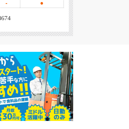
-
●
8674