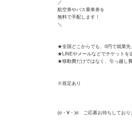
／
航空券やバス乗車券を
無料で手配します！
＼
★全国どこからでも、0円で就業先
★LINEやメールなどでチケット
★移動費だけではなく、引っ越し費
※規定あり
(σ・∀・)σ ご応募お待ちしてお