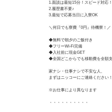
1.面談は最短15分！スピード対応
2.履歴書不要♪
3.最短で応募当日に入寮OK
＼何日でも寮費『0円』待機寮！／
◆無料で朝夕のご飯付き
◆フリーWi-Fi完備
◆入社前に現金GET
◆全国どこからでも移動費を全額
家ナシ・仕事ナシで不安な人、
まずはニッコーにご連絡ください
※お仕事により異なります
・・・・・・・・・・