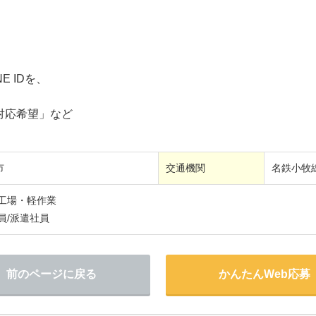
E IDを、
」
対応希望」など
市
交通機関
名鉄小牧
/工場・軽作業
員/派遣社員
前のページに戻る
かんたんWeb応募