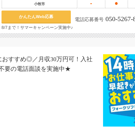
-
●
小牧市
かんたんWeb応募
050-5267-
電話応募番号
8/7まで！サマーキャンペーン実施中♪
おすすめ◎／月収30万円可！入社
書不要の電話面談を実施中★