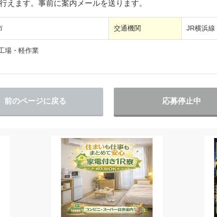
に行えます。事前に案内メールを送ります。
市
交通機関
JR横浜線
/工場・軽作業
前のページに戻る
応募停止中