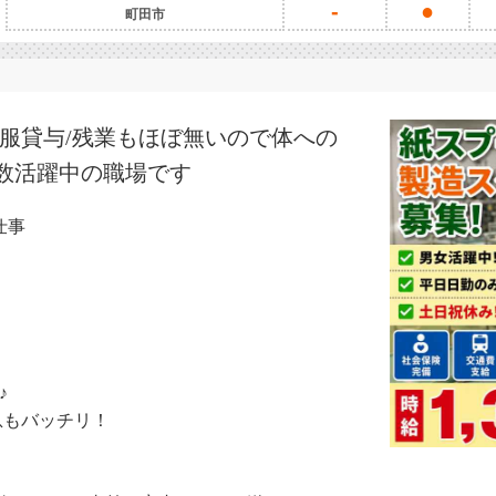
-
●
町田市
制服貸与/残業もほぼ無いので体への
数活躍中の職場です
仕事
♪
息もバッチリ！