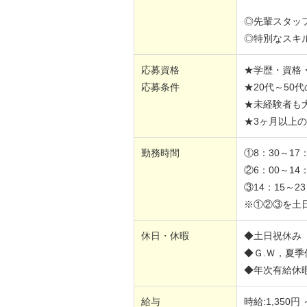
◎先輩スタッ
◎特別なスキ
応募資格
★学歴・資格
応募条件
★20代～50
★未経験者も
★3ヶ月以上
勤務時間
①8：30～17：
②6：00～14：
③14：15～23
※①②③を土
休日・休暇
◆土日祝休み
◆Ｇ.Ｗ，夏
◆年次有給休
給与
時給:1,350円 