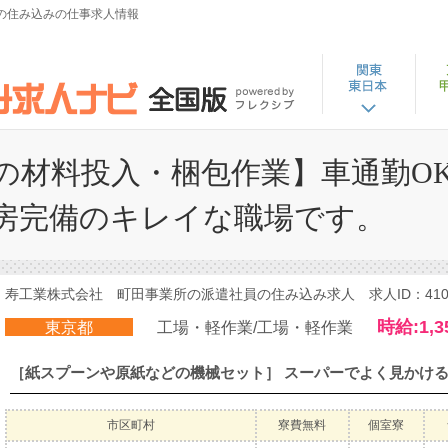
員の住み込みの仕事求人情報
の材料投入・梱包作業】車通勤OK
房完備のキレイな職場です。
寿工業株式会社 町田事業所の派遣社員の住み込み求人 求人ID：4101
時給:1,3
東京都
工場・軽作業/工場・軽作業
市区町村
寮費無料
個室寮