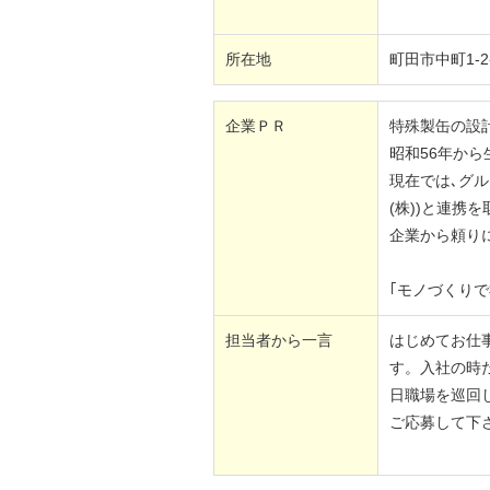
所在地
町田市中町1-2
企業ＰＲ
特殊製缶の設計
昭和56年から
現在では､グルー
(株))と連携
企業から頼り
｢モノづくり
担当者から一言
はじめてお仕
す。入社の時
日職場を巡回
ご応募して下