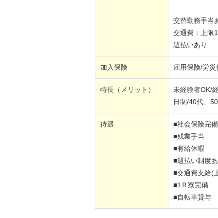
交替勤務手当
交通費：上限13
週払いあり
加入保険
雇用保険/労災
特長（メリット）
未経験者OK/
日制/40代、
待遇
■社会保険完備
■残業手当
■有給休暇
■週払い制度
■交通費支給(上
■1Ｒ寮完備
■自転車貸与