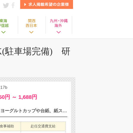
(駐車場完備) 研
7b
50円 ～ 1,688円
［紙スプーンや原紙などの機械セット］ スーパーでよく見かけるヨーグルトカップや台紙、紙スプーン、コンビニのコーヒーカップやマドラーなど食品用の紙製品の製造のお仕事になります。 機械に原紙をセットし、出て来た製品を梱包したり、ヨーグルト台紙などを目視検査し、段ボールに入れてパレットに積んでいく作業などをお願いします。 ◎先輩スタッフが親切、丁寧に教えます。 ◎特別なスキルは必要ありません。
食事補助
赴任交通費支給