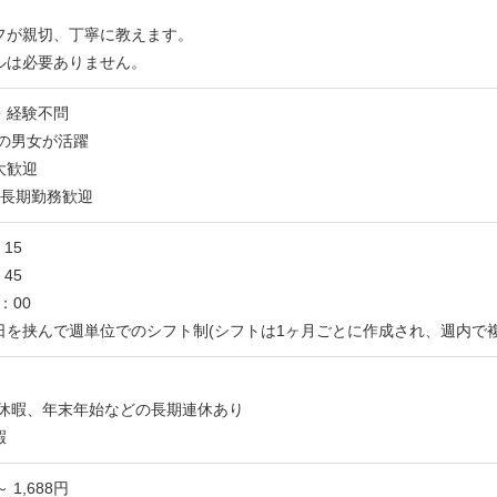
フが親切、丁寧に教えます。
ルは必要ありません。
・経験不問
代の男女が活躍
大歓迎
の長期勤務歓迎
15
45
：00
日を挟んで週単位でのシフト制(シフトは1ヶ月ごとに作成され、週内で
季休暇、年末年始などの長期連休あり
暇
～ 1,688円