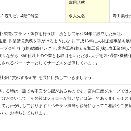
雇用形態
-2 森町ビル4階C号室
求人先名
寿工業株
･製造､プラント製作を行う鉄工所として昭和34年に設立した当社｡
生産･作業請負業務を手がけるようになり､平成16年に人材派遣事業も展
プ会社7社((株)総商セレクト､宮内工産(株)､光和工業(株)､寿工業(株)､
を取りながら､350社以上の企業とお取引をいただき､大手電気･通信･機械
にされるパートナーとしてサービスを提供しています｡
で社会に貢献する企業｣を共に目指していきましょう｡
事する時は、誰でも不安や心配があるものです。宮内工産グループでは
だけお会いして、その後はフォローが無いなどは決してありません！ス
してお声がけしております！ベテラン担当が親身になってご相談やご要
さい。お待ちしております。