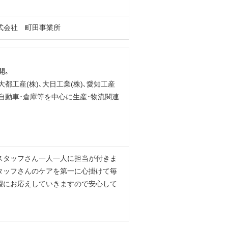
式会社 町田事業所
開｡
大都工産(株)､大日工業(株)､愛知工産
･自動車･倉庫等を中心に生産･物流関連
スタッフさん一人一人に担当が付きま
タッフさんのケアを第一に心掛けて毎
望にお応えしていきますので安心して