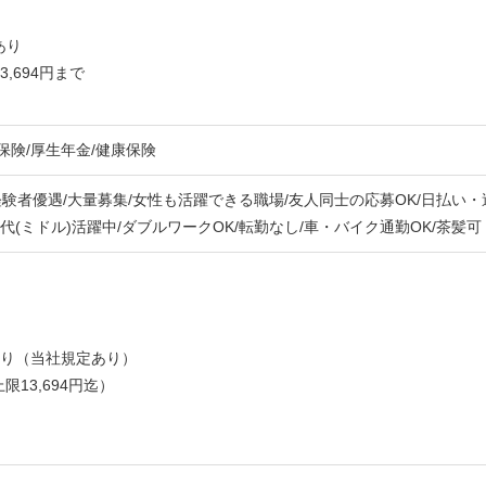
あり
,694円まで
保険/厚生年金/健康保険
経験者優遇/大量募集/女性も活躍できる職場/友人同士の応募OK/日払い・
50代(ミドル)活躍中/ダブルワークOK/転勤なし/車・バイク通勤OK/茶髪可
あり（当社規定あり）
限13,694円迄）