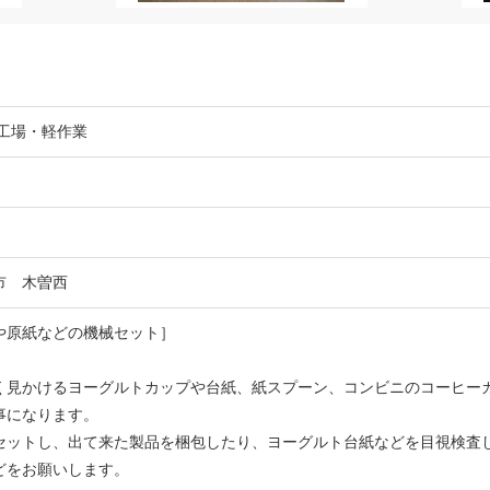
/工場・軽作業
市 木曽西
や原紙などの機械セット］
く見かけるヨーグルトカップや台紙、紙スプーン、コンビニのコーヒー
事になります。
セットし、出て来た製品を梱包したり、ヨーグルト台紙などを目視検査
どをお願いします。