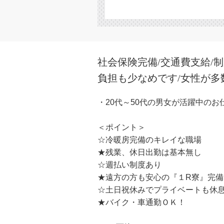
社会保険完備/交通費支給/
負担も少なめです/女性が多
・20代～50代の男女が活躍中のお
＜ポイント＞
☆冷暖房完備のキレイな職場
★残業、休日出勤は基本無し
☆週払い制度あり
★遠方の方も安心の『１R寮』完備
☆土日祝休みでプライベートも休
★バイク・車通勤ＯＫ！