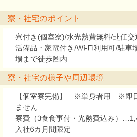
寮・社宅のポイント
寮付き(個室寮)/水光熱費無料/赴任交
活備品・家電付き/Wi-Fi利用可/駐車
場まで徒歩圏内
寮・社宅の様子や周辺環境
【個室寮完備】 ※単身者用 ※即
ません
寮費（3食食事付・光熱費込み）…1,4
入社6カ月間限定