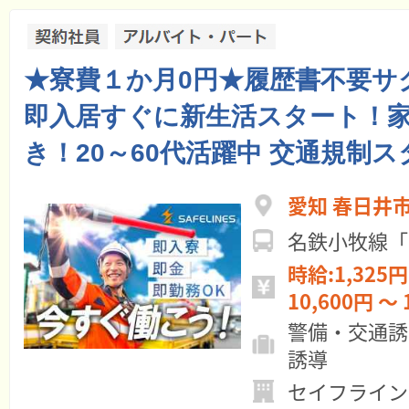
★寮費１か月0円★履歴書不要サ
即入居すぐに新生活スタート！
き！20～60代活躍中 交通規制
愛知 春日井
名鉄小牧線「
時給:1,325円
10,600円 ～ 
警備・交通誘
誘導
セイフライン