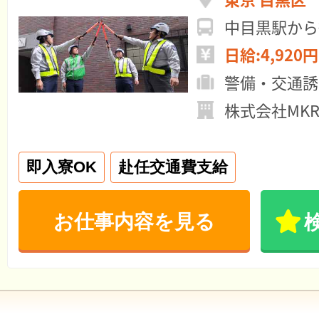
中目黒駅から
日給:4,920円
警備・交通誘
株式会社MK
即入寮OK
赴任交通費支給
お仕事内容を見る