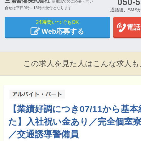
050-5
三陽警備株式会社
※電話でのご応募・問い
合せは平日9時～18時の受付となります
通話後、SMS
24時間いつでもOK
電話
Web応募する
この求人を見た人はこんな求人も
【業績好調につき07/11から基本
た】入社祝い金あり／完全個室
／交通誘導警備員