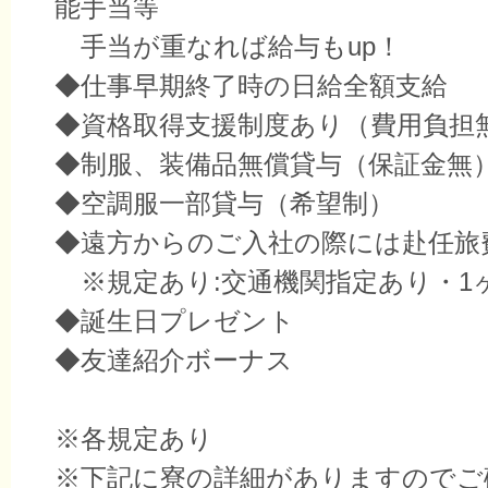
能手当等
手当が重なれば給与もup！
◆仕事早期終了時の日給全額支給
◆資格取得支援制度あり（費用負担
◆制服、装備品無償貸与（保証金無
◆空調服一部貸与（希望制）
◆遠方からのご入社の際には赴任旅
※規定あり:交通機関指定あり・1
◆誕生日プレゼント
◆友達紹介ボーナス
※各規定あり
※下記に寮の詳細がありますのでご