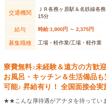
ＪＲ各務ヶ原駅＆名鉄線各
交通機関
15分
給与
時給:1,900円 ～ 2,375円
募集職種
工場・軽作業/工場・軽作業
寮費無料♪未経験＆遠方の方歓
お風呂・キッチン＆生活備品も
可能♪ 昇給有り！ 全国面接会実
★★こんな厚待遇がアナタを待ってい