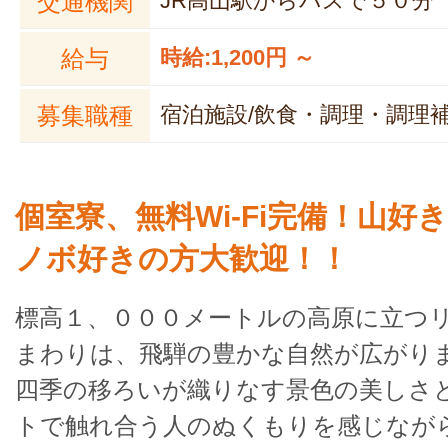
交通機関
JR高山駅からバスで５０分
給与
時給:1,200円 ～
募集職種
宿泊施設/飲食・調理・調理
個室寮、無料Wi-Fi完備！山好
ノボ好きの方大歓迎！！
標高１、０００メートルの高原に立つ
まわりは、飛騨の豊かな自然が広がり
四季の移ろいが織りなす景色の美しさ
トで触れ合う人のぬくもりを感じなが