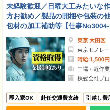
未経験歓迎／日曜大工みたいな
方お勧め／製品の開梱や包装の
包材の加工補助等【仕事No3004-
東京 大田区
時給:1,500円
工場・軽作業
株式会社プロ
即入寮OK
赴任交通費支給
引越し費