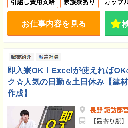
引越し費用支給
家族寮あり
カップ
お仕事内容を見る
即入寮OK！Excelが使えればO
ク☆人気の日勤＆土日休み【建材
作成】
長野 諏訪郡