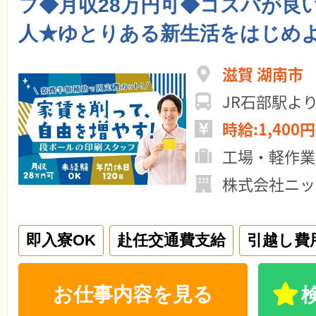
フ◆月収28万円可◆コスパが良
人★ゆとりある新生活をはじめよ
滋賀 湖南市
JR石部駅よ
時給:1,400円
工場・軽作業
株式会社ニッ
即入寮OK
赴任交通費支給
引越し費
お仕事内容を見る