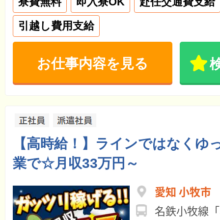
寮費無料
即入寮OK
赴任交通費支給
引越し費用支給
お仕事内容を見る
【高時給！】ラインではなくゆ
業で☆月収33万円～
愛知 小牧市
名鉄小牧線「