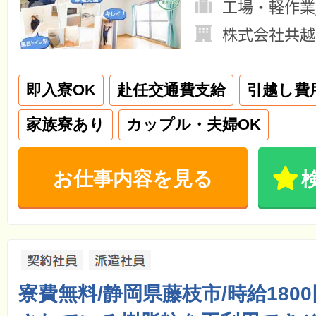
工場・軽作業
株式会社共越
即入寮OK
赴任交通費支給
引越し費
家族寮あり
カップル・夫婦OK
お仕事内容を見る
寮費無料/静岡県藤枝市/時給180