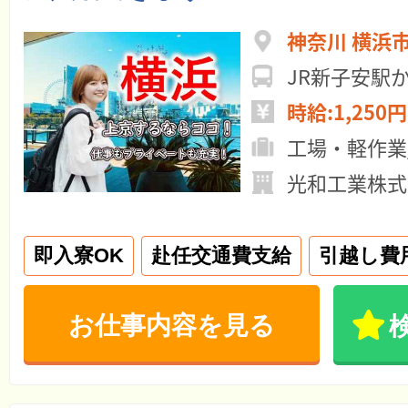
神奈川 横浜
JR新子安駅
時給:1,250円
工場・軽作業
光和工業株式
即入寮OK
赴任交通費支給
引越し費
お仕事内容を見る