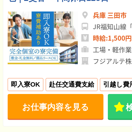
兵庫 三田市
JR福知山線
時給:1,500円
工場・軽作業
フジアルテ株
即入寮OK
赴任交通費支給
引越し費
お仕事内容を見る