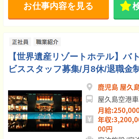
お仕事内容を見る
【世界遺産リゾートホテル】バ
ビススタッフ募集/月8休/退職金
鹿児島 屋久
屋久島空港車
月給:250,00
年収:3,200,0
00円