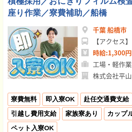
積極採用／おにぎりフィルム検
座り作業／寮費補助／船橋
千葉 船橋市
【アクセス】
時給:1,300円
工場・軽作業
株式会社平山
寮費無料
即入寮OK
赴任交通費支給
引越し費用支給
家族寮あり
カップ
ペット入寮OK