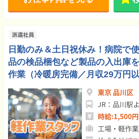
日勤のみ＆土日祝休み！病院で
品の検品梱包など製品の入出庫
作業（冷暖房完備／月収29万円
東京 品川区
JR：品川駅
時給:1,500円
工場・軽作業