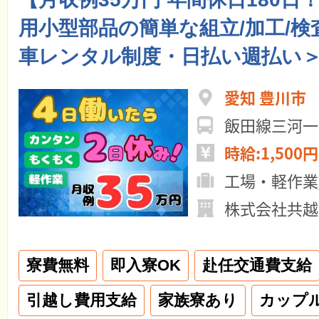
用小型部品の簡単な組立/加工/検
車レンタル制度・日払い週払い
愛知 豊川市
飯田線三河一
時給:1,500円
工場・軽作業
株式会社共越
寮費無料
即入寮OK
赴任交通費支給
引越し費用支給
家族寮あり
カップ