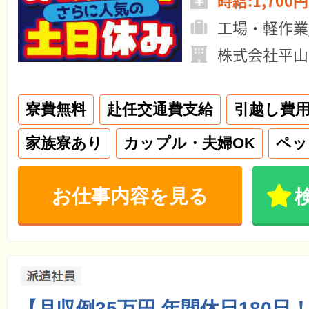
時給:1,700円
工場・軽作業
株式会社平山
寮費無料
赴任交通費支給
引越し費
家族寮あり
カップル・夫婦OK
ペッ
お仕事内容を見る
【月収例35万円 年間休日180日