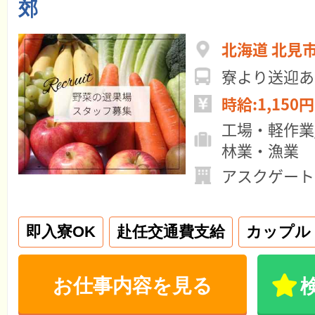
郊
北海道 北見
寮より送迎あ
時給:1,150円
工場・軽作業
林業・漁業
アスクゲート
即入寮OK
赴任交通費支給
カップル
お仕事内容を見る