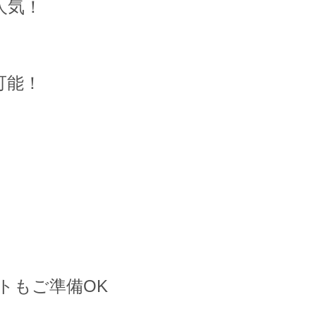
人気！
可能！
！
トもご準備OK