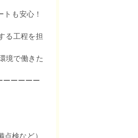
ートも安心！
する工程を担
環境で働きた
ーーーーーー
備点検など）