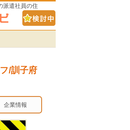
の派遣社員の住
フ/訓子府
企業情報