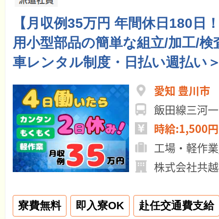
【月収例35万円 年間休日180日
用小型部品の簡単な組立/加工/検
車レンタル制度・日払い週払い
愛知 豊川市
飯田線三河一
時給:1,500円
工場・軽作業
株式会社共越
寮費無料
即入寮OK
赴任交通費支給