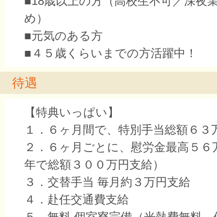
■18歳以上の方（高校生不可／深夜
め）
■元気のある方
■４５歳くらいまでの方活躍中！
待遇
【特典いっぱい】
１．６ヶ月間で、特別手当総額６３
２．６ヶ月ごとに、慰労金最高５６
年で総額３００万円支給）
３．交替手当 毎月約３万円支給
４．赴任交通費支給
５．無料 個室寮完備（光熱費無料、