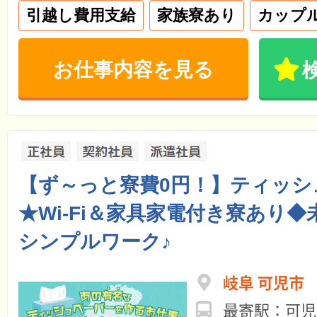
引越し費用支給
家族寮あり
カップ
お仕事内容を見る
【ず～っと寮費0円！】ティッシ
★Wi-Fi＆家具家電付き寮あり
シンプルワーク♪
岐阜 可児市
最寄駅：可児