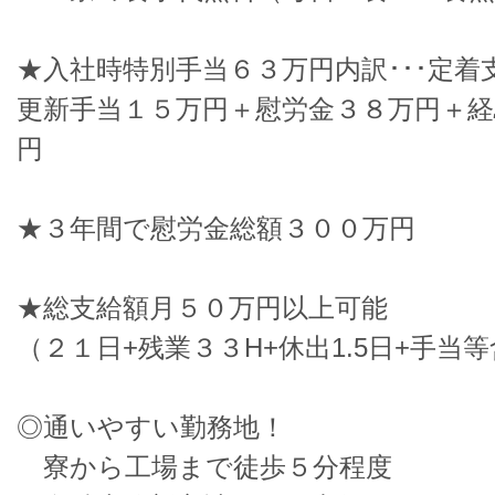
★入社時特別手当６３万円内訳･･･定着
更新手当１５万円＋慰労金３８万円＋経
円
★３年間で慰労金総額３００万円
★総支給額月５０万円以上可能
（２１日+残業３３H+休出1.5日+手当等
◎通いやすい勤務地！
寮から工場まで徒歩５分程度