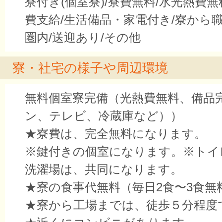
寮付き(個室寮)/寮費無料/水光熱費無
費支給/生活備品・家電付き/寮から
圏内/送迎あり/その他
寮・社宅の様子や周辺環境
無料個室寮完備（光熱費無料、備品
ン、テレビ、冷蔵庫など））
★寮費は、完全無料になります。
※鍵付きの個室になります。※トイ
洗濯場は、共同になります。
★寮の食事代無料（毎日2食〜3食無
★寮から工場までは、徒歩５分程度