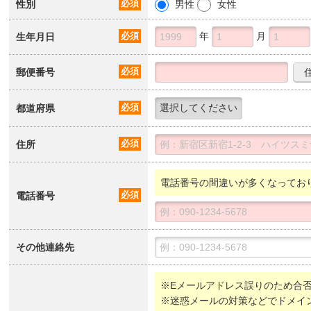
性別
必須
男性
女性
年
月
生年月日
必須
郵便番号
必須
都道府県
必須
住所
必須
電話番号の間違いが多くなってお
電話番号
必須
その他連絡先
※Eメールアドレス誤りのため合
※迷惑メールの対策などでドメイ