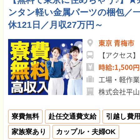
ンタン軽い金属パーツの梱包／
休121日／月収27万円～
東京 青梅市
【アクセス】
時給:1,500円
工場・軽作業
株式会社平山
寮費無料
赴任交通費支給
引越し費
家族寮あり
カップル・夫婦OK