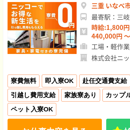
三重 いなべ
最寄駅：三岐
時給:1,800円
440,000円 ～
工場・軽作業
株式会社ニッ
寮費無料
即入寮OK
赴任交通費支給
引越し費用支給
家族寮あり
カップ
ペット入寮OK