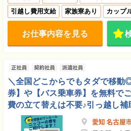
引越し費用支給
家族寮あり
カップ
お仕事内容を見る
＼全国どこからでもタダで移動
券】や【バス乗車券】を無料で
費の立て替えは不要♪引っ越し補
愛知 名古屋