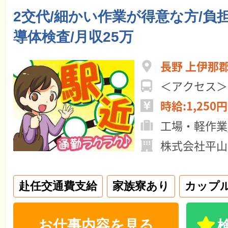
2交代/細かい作業が得意な方/負
導体検査/月収25万
長野 上伊那
＜アクセス＞
時給:1,250円
工場・軽作業
株式会社平山
赴任交通費支給
家族寮あり
カップル
お仕事内容を見る