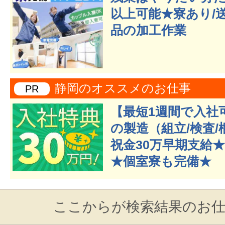
以上可能★寮あり/
品の加工作業
静岡のオススメのお仕事
PR
【最短1週間で入社
の製造（組立/検査
祝金30万早期支給★
★個室寮も完備★
ここからが検索結果のお