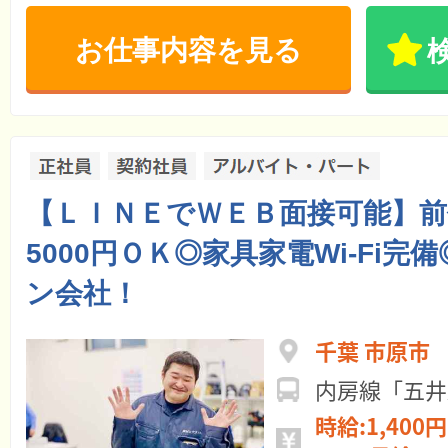
お仕事内容を見る
【ＬＩＮＥでＷＥＢ面接可能】前
5000円ＯＫ◎家具家電Wi-Fi完
ン会社！
千葉 市原市
内房線「五井
時給:1,400円 ～ 日給:11