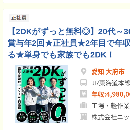
【2DKがずっと無料◎】20代～
賞与年2回★正社員★2年目で年収
る★単身でも家族でも2DK！
愛知 大府市
JR東海道本
年収:4,980,
工場・軽作業
株式会社ニッ