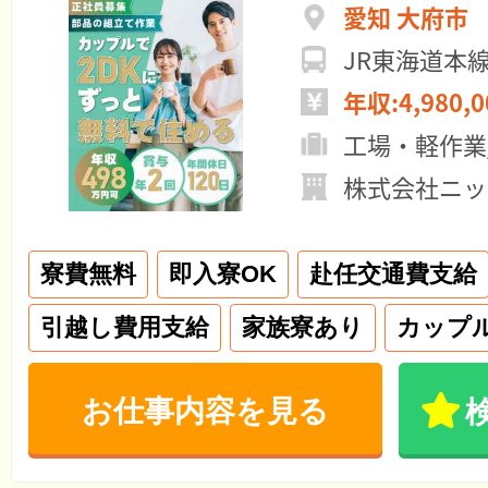
愛知 大府市
JR東海道本
年収:4,980,
工場・軽作業
株式会社ニッ
寮費無料
即入寮OK
赴任交通費支給
引越し費用支給
家族寮あり
カップ
お仕事内容を見る