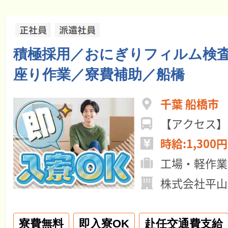
積極採用／おにぎりフィルム検
座り作業／寮費補助／船橋
千葉 船橋市
【アクセス】
時給:1,300円
工場・軽作業
株式会社平山
寮費無料
即入寮OK
赴任交通費支給