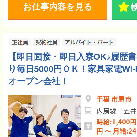
お仕事内容を見る
【即日面接・即日入寮OK♪履歴
り毎日5000円ＯＫ！家具家電Wi-
オープン会社！
千葉 市原市
内房線「五井
時給:1,400円 ～ 日給:11
円 ～ 月給: