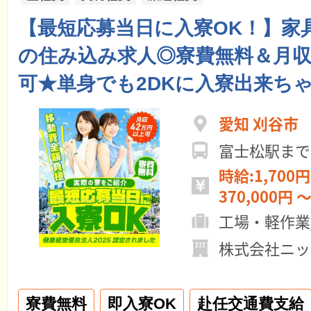
【最短応募当日に入寮OK！】家
の住み込み求人◎寮費無料＆月収
可★単身でも2DKに入寮出来ちゃ
愛知 刈谷市
富士松駅まで
時給:1,700円
370,000円 ～
工場・軽作業
株式会社ニッ
寮費無料
即入寮OK
赴任交通費支給