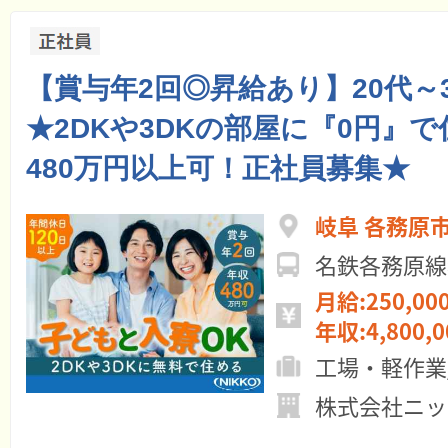
【賞与年2回◎昇給あり】20代～
★2DKや3DKの部屋に『0円』
480万円以上可！正社員募集★
岐阜 各務原
名鉄各務原線
月給:250,00
年収:4,800,
工場・軽作業
株式会社ニッ