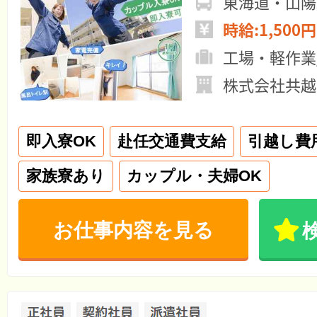
東海道・山陽
時給:1,500円
工場・軽作業
株式会社共越
即入寮OK
赴任交通費支給
引越し費
家族寮あり
カップル・夫婦OK
お仕事内容を見る