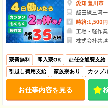
愛知 豊川市
飯田線三河一
時給:1,500円
工場・軽作業
株式会社共越
寮費無料
即入寮OK
赴任交通費支給
引越し費用支給
家族寮あり
カップ
お仕事内容を見る