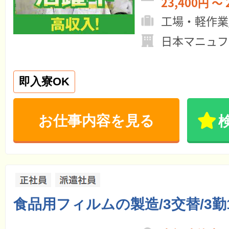
23,400円 ～ 
工場・軽作業
日本マニュファ
即入寮OK
お仕事内容を見る
食品用フィルムの製造/3交替/3勤