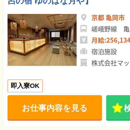
呂の宿 ゆのはな月や】
京都 亀岡市
嵯峨野線 亀
月給:256,13
宿泊施設
株式会社マッ
即入寮OK
お仕事内容を見る