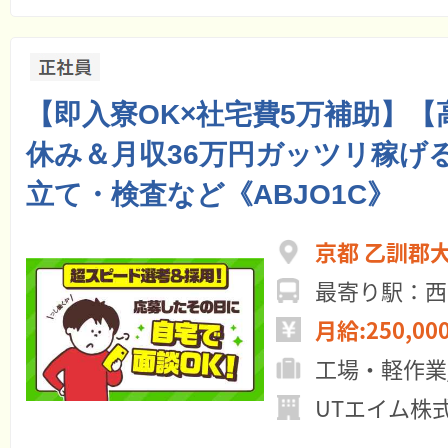
【即入寮OK×社宅費5万補助】【
休み＆月収36万円ガッツリ稼げ
立て・検査など《ABJO1C》
京都 乙訓
最寄り駅：西
月給:250,00
工場・軽作業
UTエイム株