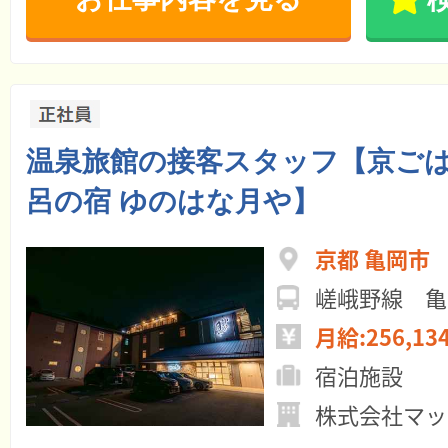
温泉旅館の接客スタッフ【京ご
呂の宿 ゆのはな月や】
京都 亀岡市
嵯峨野線 亀
月給:256,13
宿泊施設
株式会社マッ