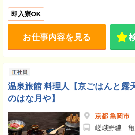
即入寮OK
お仕事内容を見る
温泉旅館 料理人【京ごはんと露
のはな月や】
京都 亀岡市
嵯峨野線 亀