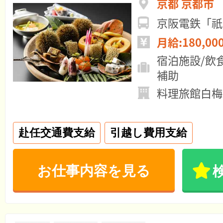
京都 京都市
京阪電鉄「祇
月給:180,00
宿泊施設/飲
補助
料理旅館白梅
赴任交通費支給
引越し費用支給
お仕事内容を見る