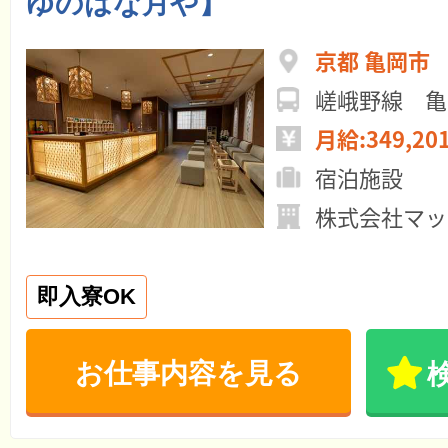
ゆのはな月や】
京都 亀岡市
嵯峨野線 亀
月給:349,20
宿泊施設
株式会社マッ
即入寮OK
お仕事内容を見る