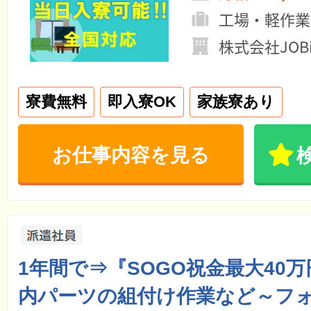
工場・軽作業
株式会社JOBi
寮費無料
即入寮OK
家族寮あり
お仕事内容を見る
1年間で⇒『SOGO祝金最大40
内パーツの組付け作業など～フ