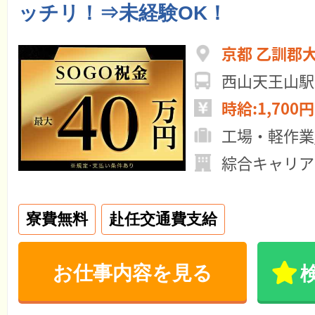
ッチリ！⇒未経験OK！
京都 乙訓郡
西山天王山駅
時給:1,700円
工場・軽作業
綜合キャリア
寮費無料
赴任交通費支給
お仕事内容を見る