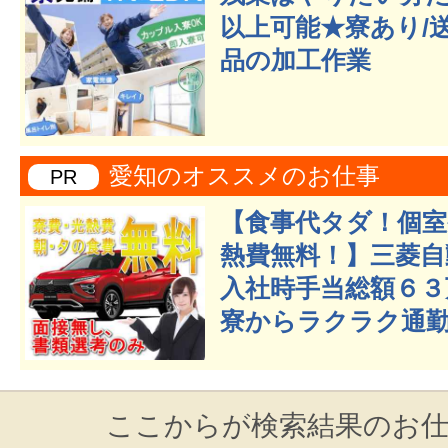
以上可能★寮あり/
品の加工作業
愛知のオススメのお仕事
PR
【食事代タダ！個室
熱費無料！】三菱自
入社時手当総額６３
寮からラクラク通勤
ここからが検索結果のお