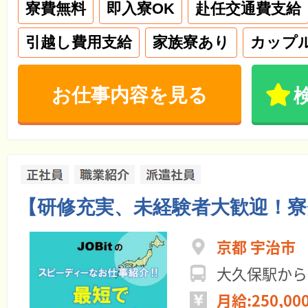
寮費無料
即入寮OK
赴任交通費支給
引越し費用支給
家族寮あり
カップ
お仕事内容を見る
【研修充実、未経験者大歓迎！寮
京都 宇治市
大久保駅から
月給:250,00