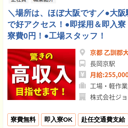
＼場所は、ほぼ大阪です／●大阪
で好アクセス！●即採用＆即入寮
寮費0円！●工場スタッフ！
京都 乙訓郡
長岡京駅
月給:255,00
工場・軽作業
株式会社ジョ
寮費無料
即入寮OK
赴任交通費支給