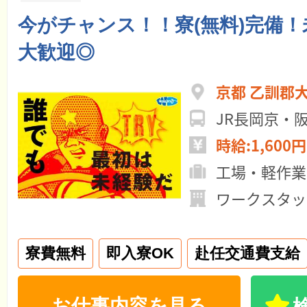
今がチャンス！！寮(無料)完備
大歓迎◎
京都 乙訓郡
JR長岡京・
時給:1,600円
工場・軽作業
ワークスタッ
寮費無料
即入寮OK
赴任交通費支給
お仕事内容を見る