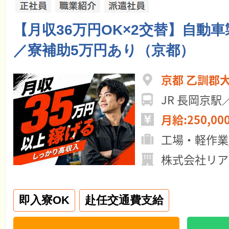
【月収36万円OK×2交替】自動
／寮補助5万円あり（京都）
京都 乙訓郡
JR 長岡京駅
月給:250,00
工場・軽作業
株式会社リア
即入寮OK
赴任交通費支給