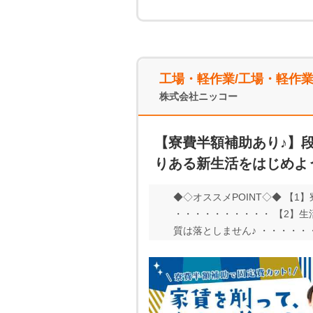
工場・軽作業/工場・軽作
株式会社ニッコー
【寮費半額補助あり♪】
りある新生活をはじめよ
◆◇オススメPOINT◇◆ 【
・・・・・・・・・・ 【2】生
質は落としません♪ ・・・・
のチケットはニッコーが取得！
えやすいから 未経験者も始め
す。 ・電話面談 ・WEB面談 
ッタリ！ 電話やLINEで、ス