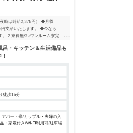
時は時給2,375円） ◆月収
金5万円支給いたします。 ◆今なら
。 2.寮費無料♪ワンルーム寮完
費格安で入寮することができます。
風呂・キッチン＆生活備品も
・洗濯機・エアコン・コンロ・寝
中！
困らないほどの施設がたくさん！
イキング形式のオシャレな食堂完
周辺には生活に困らないほどの施設
ればすぐ相談できる環境です。
り徒歩15分
ン・アパート寮/カップル・夫婦の入
品・家電付き/Wi-Fi利用可/駐車場