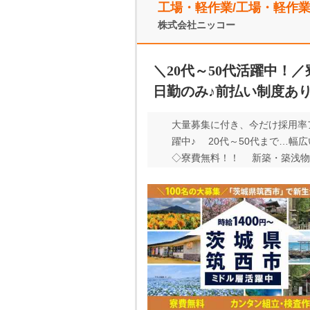
工場・軽作業/工場・軽作
株式会社ニッコー
＼20代～50代活躍中
日勤のみ♪前払い制度あ
大量募集に付き、今だけ採用率アップ
躍中♪ 20代～50代まで…幅
◇寮費無料！！ 新築・築浅物
に優しい前借り制度あり♪ ◇昼食の
中卒・高卒歓迎♪ ★ﾟ+.★ﾟ+.
心して始められます♪ ★ﾟ+.★ﾟ+