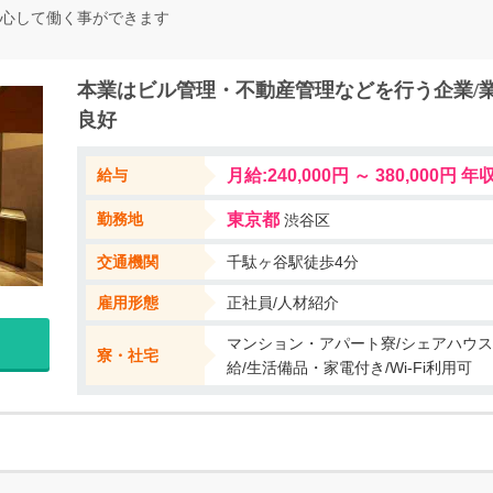
心して働く事ができます
本業はビル管理・不動産管理などを行う企業/
良好
給与
月給:240,000円 ～ 380,000円 年収:
勤務地
東京都
渋谷区
交通機関
千駄ヶ谷駅徒歩4分
雇用形態
正社員/人材紹介
マンション・アパート寮/シェアハウス
寮・社宅
給/生活備品・家電付き/Wi-Fi利用可