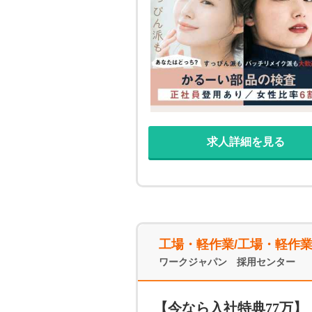
勤OK！ ・もちろん私服で通
でご用意◎ ・寮の近くにはシ
ない♪ 【5】正社員登用実績あ
ご応募ください◎
求人詳細を見る
工場・軽作業/工場・軽作
ワークジャパン 採用センター
【今なら入社特典77万】【