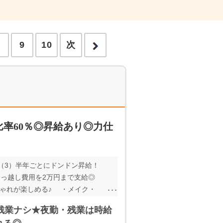
8
9
10
次
率60％◎昇給あり◎力仕
（3）半年ごとにドンドン昇給！
っ越し費用を2万円まで支給◎
おしゃれが楽しめる♪ ・メイク・
ギリまで寝たい派」 「寝る時
残業ナシ★夜勤・残業は時給
選ばなくてイイ◎ ・作業服で通