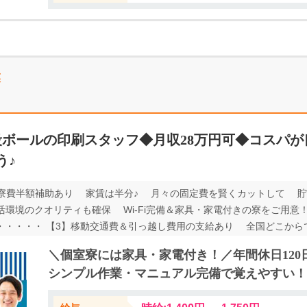
業
段ボールの印刷スタッフ◆月収28万円可◆コスパ
う♪
1】寮費半額補助あり 家賃は半分♪ 月々の固定費を賢くカットして 
活環境のクオリティも確保 Wi-Fi完備＆家具・家電付きの寮をご用
・・・・・・ 【3】移動交通費＆引っ越し費用の支給あり 全国どこから
 引っ越し費用も2万円まで支給します！ ・・・・・・・・・・ 【4】
＼個室寮には家具・家電付き！／年間休日120
やすい♪ ・・・・・・・・・・ 〇ご自宅や外出先から、あなたのスタ
シンプル作業・マニュアル完備で覚えやすい！
・LINE面談 ★スマホひとつで完結！ 「移動時間がもったいない」 「交
ピーディーに面談＆入寮相談！ WEB面談で担当者との顔合わせもできて安