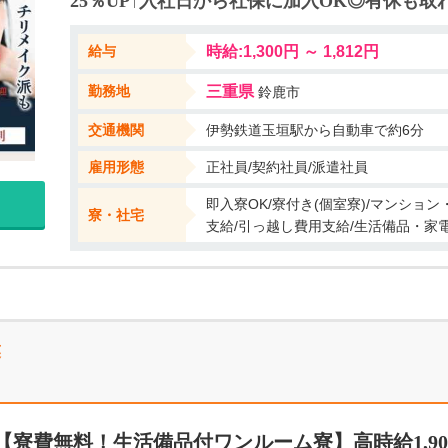
25％UP↑入社日から社保に加入OK◎有休も取
勤もOK♪ 【3】寮費ずっと0円★ ・ワンルームのアパートです！ ・
ョッピングモールあり♪ 【4】女性比率60％ ・かる～い部品だから
給与
時給:1,300円 ～ 1,812円
り ・入社1年目から正社員になった先輩も◎ ・未経験から正社員になれる
勤務地
三重県
鈴鹿市
交通機関
伊勢鉄道玉垣駅から自動車で約6分
雇用形態
正社員/契約社員/派遣社員
即入寮OK/寮付き(個室寮)/マンショ
寮・社宅
支給/引っ越し費用支給/生活備品・家電
業
寮費無料！生活備品付ワンルーム寮】高時給1,900円