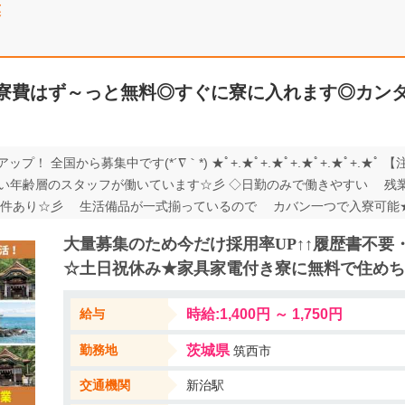
業
！／寮費はず～っと無料◎すぐに寮に入れます◎カン
り
！ 全国から募集中です(*´∇｀*) ★ﾟ+.★ﾟ+.★ﾟ+.★ﾟ+.★ﾟ+.★ﾟ
広い年齢層のスタッフが働いています☆彡 ◇日勤のみで働きやすい 残業
件あり☆彡 生活備品が一式揃っているので カバン一つで入寮可能
給与控除あり！ 手持ちがない人も安心です♪ ★ﾟ+.★ﾟ+.★ﾟ+.★ﾟ+.
大量募集のため今だけ採用率UP↑↑履歴書不要
★ﾟ+.★ﾟ+.★ﾟ+.★ﾟ 工場未経験の方も大歓迎！ 電動ドリルなど工具を
☆土日祝休み★家具家電付き寮に無料で住めち
.★ﾟ+.★ﾟ+.★ﾟ+.★ﾟ お気軽にご応募ください♪ お待ちしています！
給与
時給:1,400円 ～ 1,750円
勤務地
茨城県
筑西市
交通機関
新治駅