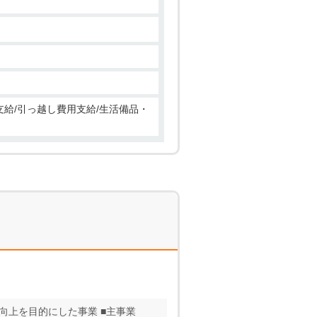
費支給/引っ越し費用支給/生活備品・
向上を目的にした事業 ■主事業