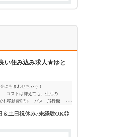
が良い住み込み求人★ゆと
貯金にもまわせちゃう！
意！ コストは抑えても、生活の
でも移動費0円♪ バス・飛行機
未経験でもOK シンプルで覚
日＆土日祝休み♪未経験OK◎
イルに合わせて面談方法が選べま
通費を浮かせたい」 そんな方にピ
心♪ ※各規定あり