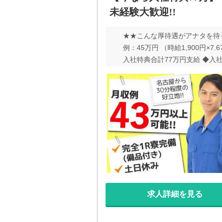
未経験大歓迎!!
★★こんな厚待遇がアナタを待って
例：45万円 （時給1,900円×
入社特典合計77万円支給 ◆入社
備! 完全ワンルーム寮に入社後
◆家具・家電がちゃんと用意さ
具)（トイレ・バス・キッチン
◆駐車場完備なのでマイカー持ち
備 メニュー豊富で100種類以上
がたくさん！ ◆就業後のサポ
求人詳細を見る