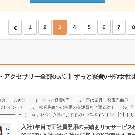
1
2
3
4
5
6
7
業
・アクセサリー全部OK♡】ずっと寮費0円◎女性比
特典 ━∴★☆ （1）ずっと寮費0円 （2）寮は家具・家電完備◎ 
プレゼント♪ （5）就業先までの移動の交通費を全額支給！ （6）引
━━━…┛ (。·ω·。)ﾉ＜ 女性におすすめ5つのポイント♡ 【1】
K♡ ・すっぴんでも良いし、バッチリメイクでも良い◎ 「朝はギリ
入社1年目で正社員登用の実績あり★サービス
」 どっちも大歓迎♪ 【2】作業服で通勤もアリ！ ・毎日着る服を