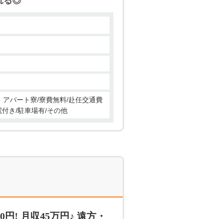
れる◎
テレビや冷蔵庫などの家電は無料
女性多め◎ ・でも女性が多すぎ
♪ (σ・∀・)σ＜ お気軽に
ン・アパート寮/寮費無料/赴任交通費
付き/駐車場有/その他
! 月収45万円♪ 遠方・