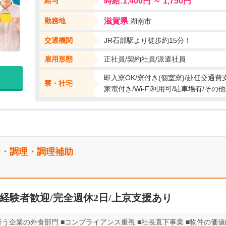
給与
時給:1,400円 ～ 1,750円
勤務地
滋賀県
湖南市
交通機関
JR石部駅より徒歩約15分！
雇用形態
正社員/契約社員/派遣社員
即入寮OK/寮付き(個室寮)/赴任交通
寮・社宅
家電付き/Wi-Fi利用可/駐車場有/その他
食・調理・調理補助
経験者歓迎/完全週休2日/上京支援あり
う企業の外食部門 ■コンプライアンス重視 ■社長直下事業 ■物件の価値