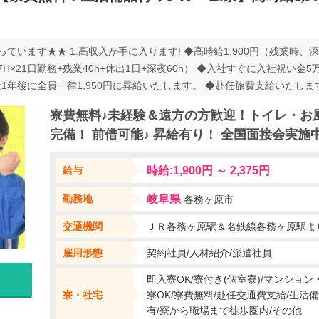
います★★ 1.高収入が手に入ります! ◆高時給1,900円（残業時、深夜
7.67H×21日勤務+残業40h+休出1日+深夜60h） ◆入社すぐに入社祝い
1年後に全員一律1,950円に昇給いたします。 ◆赴任旅費支給いたします
1年間寮費無料で入れる！ ◆入社後13ヶ月目以降も寮費補助があり寮
寮費無料♪未経験＆遠方の方歓迎！トイレ・お
れているので、スグに生活を始めることができます。 (テレビ・冷蔵庫
完備！ 前借可能♪ 昇給有り！ 全国面接会実施
完備） ◆最寄り駅からも、職場からも近くて便利！ ◆周辺には生活に
込み可能です。 3.仕事もプライベートも充実です♪ ◆職場内にはバ
給与
時給:1,900円 ～ 2,375円
♪ 全て70％OFF！ ◆職場は、名古屋まで40分程度の場所ですヨ！ 
ートも早い＆丁寧です 派遣先には3名のスタッフが常駐！ 困った事があ
勤務地
岐阜県
各務ヶ原市
交通機関
ＪＲ各務ヶ原駅＆名鉄線各務ヶ原駅よ
雇用形態
契約社員/人材紹介/派遣社員
即入寮OK/寮付き(個室寮)/マンショ
寮・社宅
寮OK/寮費無料/赴任交通費支給/生活備
有/寮から職場まで徒歩圏内/その他