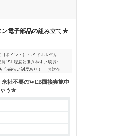
タン電子部品の組み立て★
 【注目ポイント】 ◇ミドル世代活
月15H程度と働きやすい環境♪
★ ◇前払い制度あり！ お財布
★ﾟ+.★ﾟ 学歴不問の求人です！
・来社不要のWEB面接実施中
使った作業なので 未経験の方でも安
ゃう★