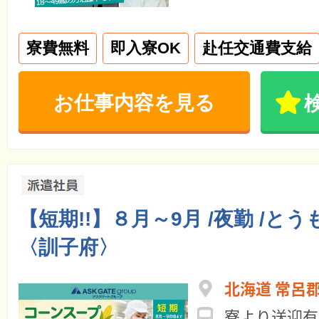
寮費無料
即入寮OK
赴任交通費支給
お仕事内容を見る
【短期!!】８月～9月 /夜勤 /と
〈訓子府〉
北海道 常呂
寮より送迎有