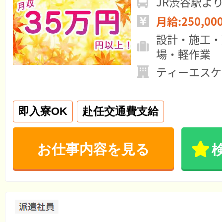
JR渋谷駅よ
月給:250,00
設計・施工・
場・軽作業
ティーエスケ
即入寮OK
赴任交通費支給
お仕事内容を見る